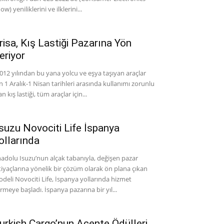
ow) yeniliklerini ve ilklerini...
risa, Kış Lastiği Pazarına Yön
eriyor
12 yılından bu yana yolcu ve eşya taşıyan araçlar
in 1 Aralık-1 Nisan tarihleri arasında kullanımı zorunlu
an kış lastiği, tüm araçlar için...
suzu Novociti Life İspanya
ollarında
adolu Isuzu’nun alçak tabanıyla, değişen pazar
tiyaçlarına yönelik bir çözüm olarak ön plana çıkan
deli Novociti Life, İspanya yollarında hizmet
rmeye başladı. İspanya pazarına bir yıl...
urkish Cargo’nun Acente Ödülleri