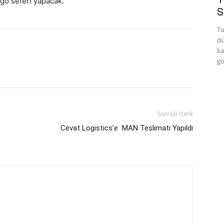
rgo seferi yapacak.
S
Tu
dü
ka
gö
Sonraki İçerik
Cevat Logistics’e MAN Teslimatı Yapıldı