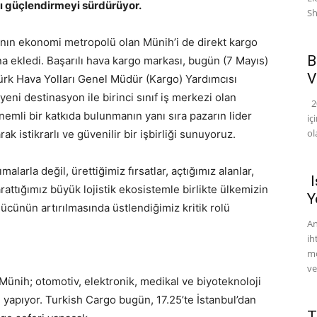
ı güçlendirmeyi sürdürüyor.
Sh
’nın ekonomi metropolü olan Münih’i de direkt kargo
B
a ekledi. Başarılı hava kargo markası, bugün (7 Mayıs)
V
Türk Hava Yolları Genel Müdür (Kargo) Yardımcısı
ni destinasyon ile birinci sınıf iş merkezi olan
20
nemli bir katkıda bulunmanın yanı sıra pazarın lider
iç
ol
ak istikrarlı ve güvenilir bir işbirliği sunuyoruz.
alarla değil, ürettiğimiz fırsatlar, açtığımız alanlar,
I
rattığımız büyük lojistik ekosistemle birlikte ülkemizin
Y
ücünün artırılmasında üstlendiğimiz kritik rolü
An
ih
mo
ve
Münih; otomotiv, elektronik, medikal ve biyoteknoloji
ği yapıyor. Turkish Cargo bugün, 17.25’te İstanbul’dan
T