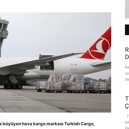
R
D
Re
ta
de
T
Ç
Tü
te
zla büyüyen hava kargo markası Turkish Cargo,
El