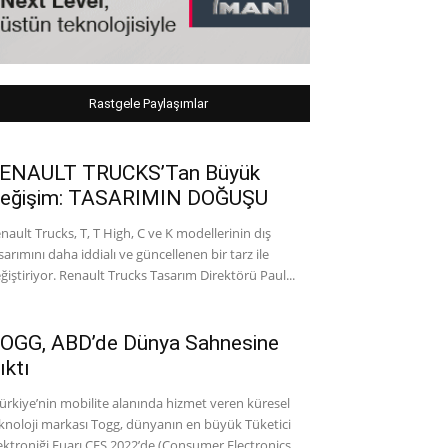
Rastgele Paylaşımlar
ENAULT TRUCKS’Tan Büyük
eğişim: TASARIMIN DOĞUŞU
nault Trucks, T, T High, C ve K modellerinin dış
sarımını daha iddialı ve güncellenen bir tarz ile
ğiştiriyor. Renault Trucks Tasarım Direktörü Paul...
OGG, ABD’de Dünya Sahnesine
ıktı
rkiye’nin mobilite alanında hizmet veren küresel
knoloji markası Togg, dünyanın en büyük Tüketici
ektroniği Fuarı CES 2022’de (Consumer Electronics