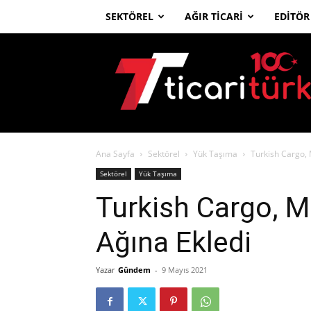
SEKTÖREL
AĞIR TICARI
EDITÖR
Ticari
Türk
Ana Sayfa
Sektörel
Yük Taşıma
Turkish Cargo, 
Sektörel
Yük Taşıma
Turkish Cargo, M
Ağına Ekledi
Yazar
Gündem
-
9 Mayıs 2021