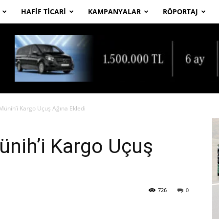
HAFIF TICARI
KAMPANYALAR
RÖPORTAJ
Münih’i Kargo Uçuş Ağına Ekledi
ünih’i Kargo Uçuş
726
0