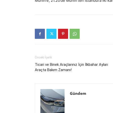
Münih’e, 21.20’de Münih’ten İstanbul’a iki ka
Önceki İçerik
Ticari ve Binek Araçlarınız İçin İlkbahar Ayları
Araçta Bakım Zamanı!
Gündem