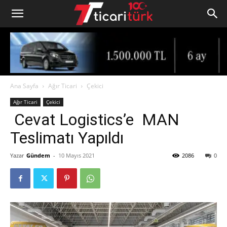
Ana Sayfa
Ağır Ticari
Çekici
Ağır Ticari
Çekici
Cevat Logistics’e MAN
Teslimatı Yapıldı
Yazar
Gündem
-
10 Mayıs 2021
2086
0