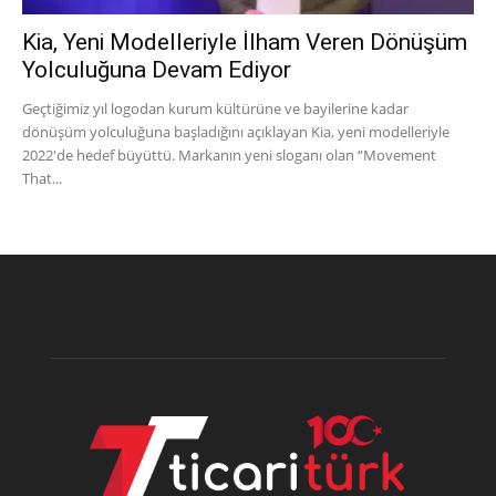
Kia, Yeni Modelleriyle İlham Veren Dönüşüm
Yolculuğuna Devam Ediyor
Geçtiğimiz yıl logodan kurum kültürüne ve bayilerine kadar
dönüşüm yolculuğuna başladığını açıklayan Kia, yeni modelleriyle
2022'de hedef büyüttü. Markanın yeni sloganı olan “Movement
That...