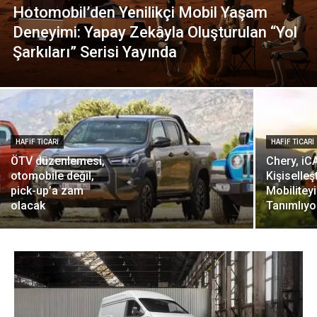
Hotomobil’den Yenilikçi Mobil Yaşam
Deneyimi: Yapay Zekâyla Oluşturulan “Yol
Şarkıları” Serisi Yayında
HAFIF TICARI
HAFIF TICARI
ÖTV düzenlemesi,
Chery, iCA
otomobile değil,
Kişiselleş
pick-up’a zam
Mobilitey
olacak
Tanımlıyo