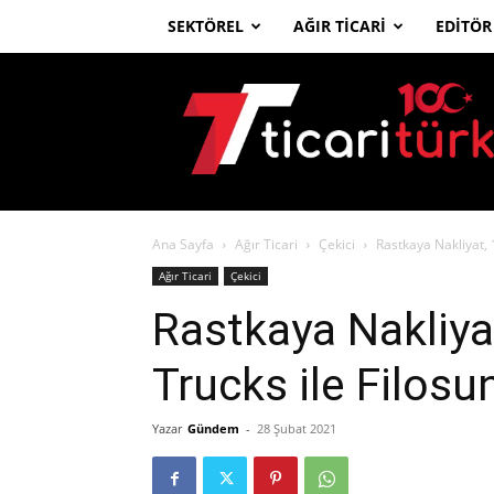
SEKTÖREL
AĞIR TICARI
EDITÖR
Ticari
Türk
Ana Sayfa
Ağır Ticari
Çekici
Rastkaya Nakliyat, 
Ağır Ticari
Çekici
Rastkaya Nakliya
Trucks ile Filosu
Yazar
Gündem
-
28 Şubat 2021