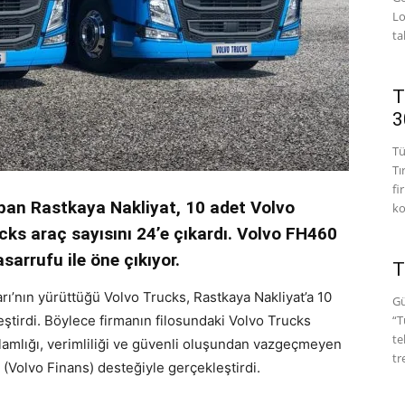
Lo
ta
T
3
Tü
Tı
fi
apan Rastkaya Nakliyat, 10 adet Volvo
ko
ks araç sayısını 24’e çıkardı.
Volvo FH460
sarrufu ile öne çıkıyor.
T
rı’nın yürüttüğü Volvo Trucks, Rastkaya Nakliyat’a 10
Gü
tirdi. Böylece firmanın filosundaki Volvo Trucks
“T
te
ğlamlığı, verimliliği ve güvenli oluşundan vazgeçmeyen
tr
(Volvo Finans) desteğiyle gerçekleştirdi.