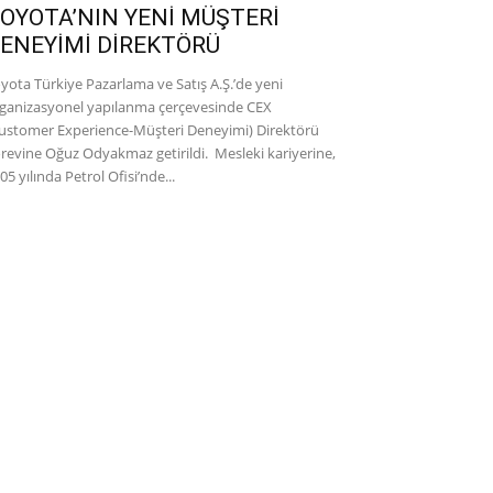
OYOTA’NIN YENİ MÜŞTERİ
ENEYİMİ DİREKTÖRÜ
yota Türkiye Pazarlama ve Satış A.Ş.’de yeni
ganizasyonel yapılanma çerçevesinde CEX
ustomer Experience-Müşteri Deneyimi) Direktörü
revine Oğuz Odyakmaz getirildi. Mesleki kariyerine,
05 yılında Petrol Ofisi’nde...