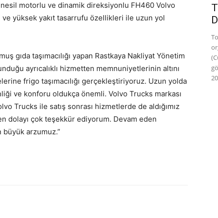
i nesil motorlu ve dinamik direksiyonlu FH460 Volvo
T
 ve yüksek yakıt tasarrufu özellikleri ile uzun yol
D
To
or
lmuş gıda taşımacılığı yapan Rastkaya Nakliyat Yönetim
(C
gö
unduğu ayrıcalıklı hizmetten memnuniyetlerinin altını
20
lerine frigo taşımacılığı gerçekleştiriyoruz. Uzun yolda
nliği ve konforu oldukça önemli. Volvo Trucks markası
olvo Trucks ile satış sonrası hizmetlerde de aldığımız
n dolayı çok teşekkür ediyorum. Devam eden
en büyük arzumuz.”