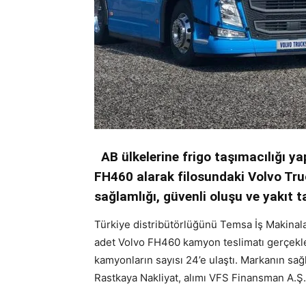
AB ülkelerine frigo taşımacılığı y
FH460 alarak filosundaki Volvo Truc
sağlamlığı, güvenli oluşu ve yakıt ta
Türkiye distribütörlüğünü Temsa İş Makinala
adet Volvo FH460 kamyon teslimatı gerçekleş
kamyonların sayısı 24’e ulaştı. Markanın sa
Rastkaya Nakliyat, alımı VFS Finansman A.Ş. 