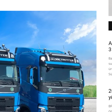
A
3
Ba
su
ür
Sü
2
y
BP
Gö