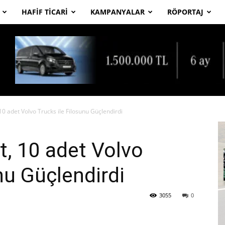
HAFIF TICARI
KAMPANYALAR
RÖPORTAJ
10 adet Volvo Trucks ile Filosunu Güçlendirdi
t, 10 adet Volvo
nu Güçlendirdi
3055
0