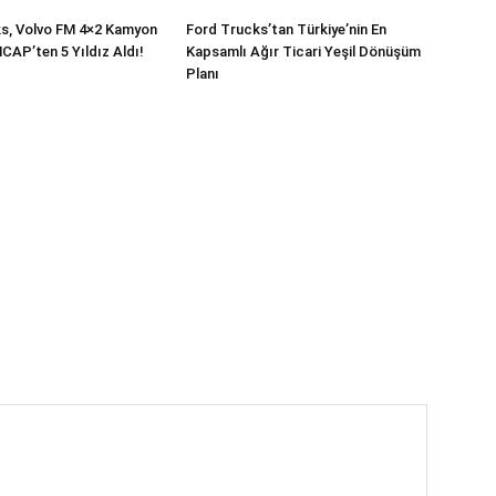
s, Volvo FM 4×2 Kamyon
Ford Trucks’tan Türkiye’nin En
NCAP’ten 5 Yıldız Aldı!
Kapsamlı Ağır Ticari Yeşil Dönüşüm
Planı