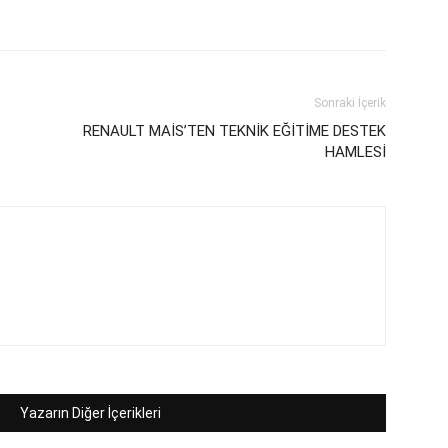
Sonraki İçerik
RENAULT MAİS’TEN TEKNİK EĞİTİME DESTEK
HAMLESİ
Yazarın Diğer İçerikleri