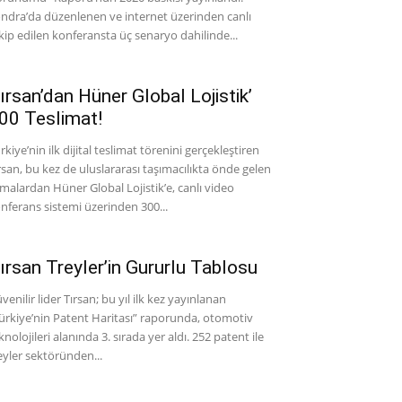
ndra’da düzenlenen ve internet üzerinden canlı
kip edilen konferansta üç senaryo dahilinde...
ırsan’dan Hüner Global Lojistik’
00 Teslimat!
rkiye’nin ilk dijital teslimat törenini gerçekleştiren
rsan, bu kez de uluslararası taşımacılıkta önde gelen
rmalardan Hüner Global Lojistik’e, canlı video
nferans sistemi üzerinden 300...
ırsan Treyler’in Gururlu Tablosu
venilir lider Tırsan; bu yıl ilk kez yayınlanan
ürkiye’nin Patent Haritası” raporunda, otomotiv
knolojileri alanında 3. sırada yer aldı. 252 patent ile
eyler sektöründen...