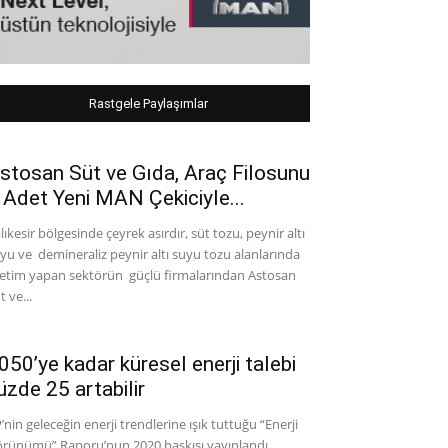
Rastgele Paylaşımlar
stosan Süt ve Gıda, Araç Filosunu
 Adet Yeni MAN Çekiciyle...
lıkesir bölgesinde çeyrek asırdır, süt tozu, peynir altı
yu ve demineraliz peynir altı suyu tozu alanlarında
etim yapan sektörün güçlü firmalarından Astosan
t ve...
050’ye kadar küresel enerji talebi
üzde 25 artabilir
’nin geleceğin enerji trendlerine ışık tuttuğu “Enerji
rünümü” Raporu’nun 2020 baskısı yayınlandı.