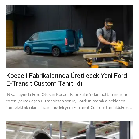
Kocaeli Fabrikalarında Üretilecek Yeni Ford
E-Transit Custom Tanıtıldı
Nisan ayında Ford Otosan Kocaeli Fabrikaları’ndan hattan indirme
töreni gerçekleşen E-Transit’ten sonra, Ford’un merakla beklenen
tam elektrikli ikinci ticari modeli yeni E-Transit Custom tanıtıldı.Ford...