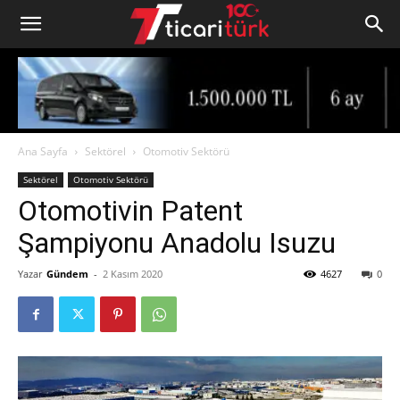
Ana Sayfa
Sektörel
Otomotiv Sektörü
Sektörel
Otomotiv Sektörü
Otomotivin Patent
Şampiyonu Anadolu Isuzu
Yazar
Gündem
-
2 Kasım 2020
4627
0