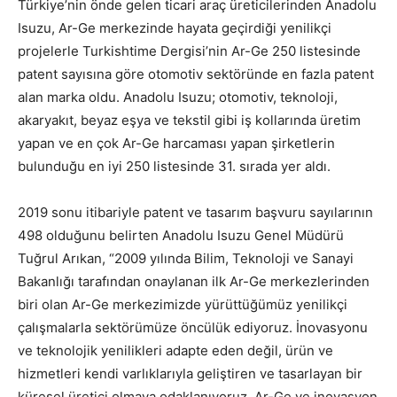
Türkiye’nin önde gelen ticari araç üreticilerinden Anadolu
Isuzu, Ar-Ge merkezinde hayata geçirdiği yenilikçi
projelerle Turkishtime Dergisi’nin Ar-Ge 250 listesinde
patent sayısına göre otomotiv sektöründe en fazla patent
alan marka oldu. Anadolu Isuzu; otomotiv, teknoloji,
akaryakıt, beyaz eşya ve tekstil gibi iş kollarında üretim
yapan ve en çok Ar-Ge harcaması yapan şirketlerin
bulunduğu en iyi 250 listesinde 31. sırada yer aldı.
2019 sonu itibariyle patent ve tasarım başvuru sayılarının
498 olduğunu belirten Anadolu Isuzu Genel Müdürü
Tuğrul Arıkan, “2009 yılında Bilim, Teknoloji ve Sanayi
Bakanlığı tarafından onaylanan ilk Ar-Ge merkezlerinden
biri olan Ar-Ge merkezimizde yürüttüğümüz yenilikçi
çalışmalarla sektörümüze öncülük ediyoruz. İnovasyonu
ve teknolojik yenilikleri adapte eden değil, ürün ve
hizmetleri kendi varlıklarıyla geliştiren ve tasarlayan bir
küresel üretici olmaya odaklanıyoruz. Ar-Ge ve inovasyon