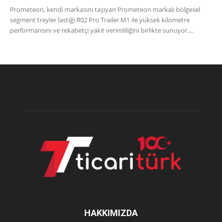
Prometeon, kendi markasını taşıyan Prometeon markalı bölgesel
segment treyler lastiği R02 Pro Trailer M1 ile yüksek kilometre
performansını ve rekabetçi yakıt verimliliğini birlikte sunuyor....
HAKKIMIZDA