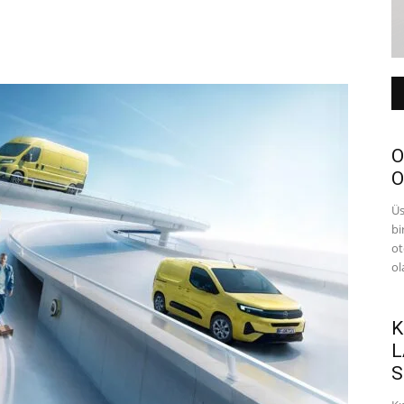
O
O
Üs
bi
ot
ol
K
L
S