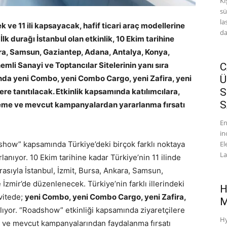
Kı
sü
la
 ve 11 ili kapsayacak, hafif ticari araç modellerine
da
lk durağı İstanbul olan etkinlik, 10 Ekim tarihine
kara, Samsun, Gaziantep, Adana, Antalya, Konya,
emli Sanayi ve Toptancılar Sitelerinin yanı sıra
C
da yeni Combo, yeni Combo Cargo, yeni Zafira, yeni
Ü
S
re tanıtılacak. Etkinlik kapsamında katılımcılara,
S
celeme ve mevcut kampanyalardan yararlanma fırsatı
En
in
adshow” kapsamında Türkiye’deki birçok farklı noktaya
El
La
anıyor. 10 Ekim tarihine kadar Türkiye’nin 11 ilinde
asıyla İstanbul, İzmit, Bursa, Ankara, Samsun,
İzmir’de düzenlenecek. Türkiye’nin farklı illerindeki
H
ivitede;
yeni Combo, yeni Combo Cargo, yeni Zafira,
M
ılıyor. “Roadshow” etkinliği kapsamında ziyaretçilere
Hy
me ve mevcut kampanyalarından faydalanma fırsatı