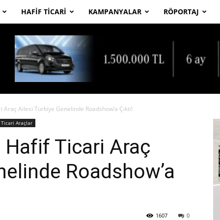
HAFIF TICARI
KAMPANYALAR
RÖPORTAJ
ri Araç Ailesi Türkiye Genelinde Roadshow’a Çıktı!
Ticari Araçlar
 Hafif Ticari Araç
enelinde Roadshow’a
1607
0