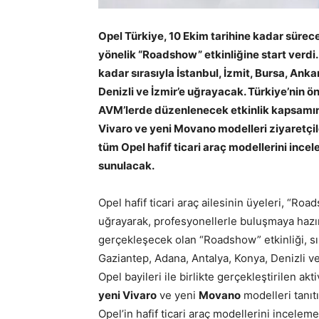
Opel Türkiye, 10 Ekim tarihine kadar sürecek
yönelik “Roadshow” etkinliğine start verdi. İ
kadar sırasıyla İstanbul, İzmit, Bursa, An
Denizli ve İzmir’e uğrayacak. Türkiye’nin ön
AVM’lerde düzenlenecek etkinlik kapsamın
Vivaro ve yeni Movano modelleri ziyaretçile
tüm Opel hafif ticari araç modellerini in
sunulacak.
Opel hafif ticari araç ailesinin üyeleri, “Ro
uğrayarak, profesyonellerle buluşmaya hazırl
gerçekleşecek olan “Roadshow” etkinliği, sır
Gaziantep, Adana, Antalya, Konya, Denizli ve 
Opel bayileri ile birlikte gerçekleştirilen akt
yeni Vivaro
ve yeni
Movano
modelleri tanıt
Opel’in hafif ticari araç modellerini incele