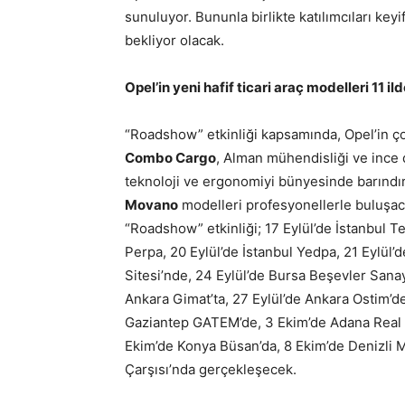
sunuluyor. Bununla birlikte katılımcıları keyi
bekliyor olacak.
Opel’in yeni hafif ticari araç modelleri 11 i
“Roadshow” etkinliği kapsamında, Opel’in çok
Combo Cargo
, Alman mühendisliği ve ince
teknoloji ve ergonomiyi bünyesinde barınd
Movano
modelleri profesyonellerle buluşacak.
“Roadshow” etkinliği; 17 Eylül’de İstanbul Tek
Perpa, 20 Eylül’de İstanbul Yedpa, 21 Eylül’d
Sitesi’nde, 24 Eylül’de Bursa Beşevler Sanayi
Ankara Gimat’ta, 27 Eylül’de Ankara Ostim’d
Gaziantep GATEM’de, 3 Ekim’de Adana Real A
Ekim’de Konya Büsan’da, 8 Ekim’de Denizli M
Çarşısı’nda gerçekleşecek.