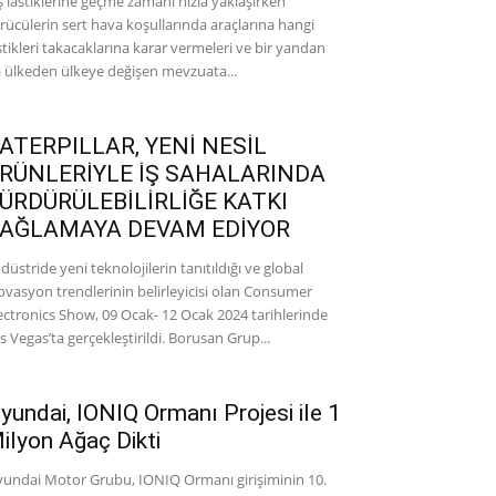
ş lastiklerine geçme zamanı hızla yaklaşırken
rücülerin sert hava koşullarında araçlarına hangi
stikleri takacaklarına karar vermeleri ve bir yandan
 ülkeden ülkeye değişen mevzuata...
ATERPILLAR, YENİ NESİL
RÜNLERİYLE İŞ SAHALARINDA
ÜRDÜRÜLEBİLİRLİĞE KATKI
AĞLAMAYA DEVAM EDİYOR
düstride yeni teknolojilerin tanıtıldığı ve global
ovasyon trendlerinin belirleyicisi olan Consumer
ectronics Show, 09 Ocak- 12 Ocak 2024 tarihlerinde
s Vegas’ta gerçekleştirildi. Borusan Grup...
yundai, IONIQ Ormanı Projesi ile 1
ilyon Ağaç Dikti
undai Motor Grubu, IONIQ Ormanı girişiminin 10.