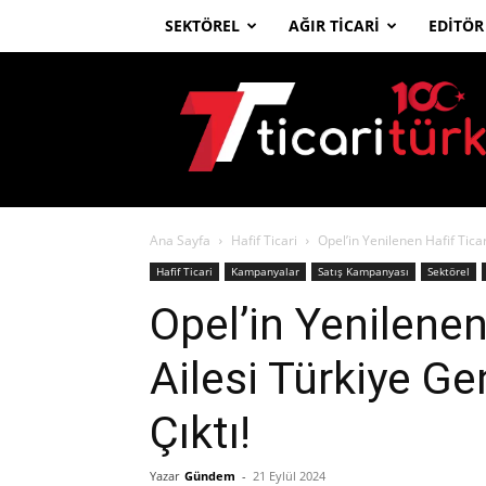
SEKTÖREL
AĞIR TICARI
EDITÖR
Ticari
Türk
Ana Sayfa
Hafif Ticari
Opel’in Yenilenen Hafif Tica
Hafif Ticari
Kampanyalar
Satış Kampanyası
Sektörel
Opel’in Yenilenen
Ailesi Türkiye G
Çıktı!
Yazar
Gündem
-
21 Eylül 2024