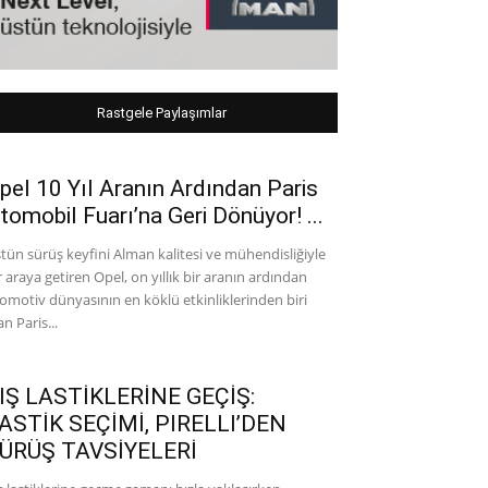
Rastgele Paylaşımlar
pel 10 Yıl Aranın Ardından Paris
tomobil Fuarı’na Geri Dönüyor! ...
tün sürüş keyfini Alman kalitesi ve mühendisliğiyle
r araya getiren Opel, on yıllık bir aranın ardından
omotiv dünyasının en köklü etkinliklerinden biri
an Paris...
IŞ LASTİKLERİNE GEÇİŞ:
ASTİK SEÇİMİ, PIRELLI’DEN
ÜRÜŞ TAVSİYELERİ