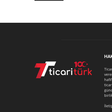
HA
Tica
vere
hafi
tica
günc
birl
İlet