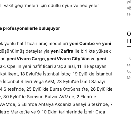
yı
fli vakit geçirmeleri için ödüllü oyun ve hediyeler
ağ
ta
lde profesyonellerle buluşuyor
O
H
 yönlü hafif ticari araç modelleri
yeni Combo
ve
yeni
T
 düşünülmüş detaylarıyla
yeni Zafira
ile birlikte yüksek
ıran
yeni Vivaro Cargo, yeni Vivaro City Van
ve
yeni
Sa
ta
 Opel’in yeni hafif ticari araç ailesi, 11 ili kapsayan
GS
stilkent, 18 Eylül’de İstanbul İstoç, 19 Eylül’de İstanbul
Mo
e İstanbul Silivri Vega AVM, 23 Eylül’de İzmit Sanayi
 Sitesi’nde, 25 Eylül’de Bursa OtoSansit’te, 26 Eylül’de
e, 30 Eylül’de Samsun Bulvar AVM’de, 2 Ekim’de
VM’de, 5 Ekim’de Antalya Akdeniz Sanayi Sitesi’nde, 7
etro Market’te ve 9-10 Ekim tarihlerinde İzmir Gıda