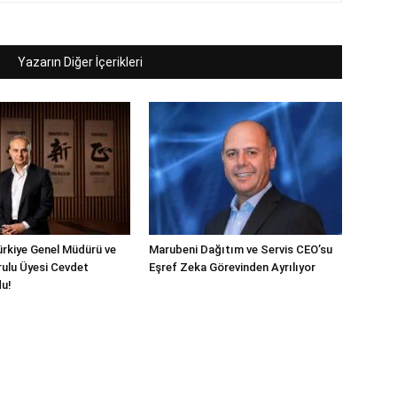
Yazarın Diğer İçerikleri
rkiye Genel Müdürü ve
Marubeni Dağıtım ve Servis CEO’su
ulu Üyesi Cevdet
Eşref Zeka Görevinden Ayrılıyor
du!