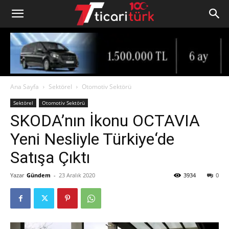
Ana Sayfa
Sektörel
Otomotiv Sektörü
Sektörel
Otomotiv Sektörü
SKODA’nın İkonu OCTAVIA
Yeni Nesliyle Türkiye‘de
Satışa Çıktı
Yazar
Gündem
-
23 Aralık 2020
3934
0