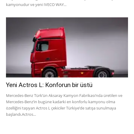
kamyonudur ve yeni IVECO WAY...
Yeni Actros L: Konforun bir üstü
Mercedes-Benz Türk’ün Aksaray Kamyon Fabrikası’nda üretilen ve
Mercedes-Benz’in bugüne kadarki en konforlu kamyonu olma
özelliğini taşıyan Actros L çekiciler Türkiye’de satışa sunulmaya
başlandı.Actros...