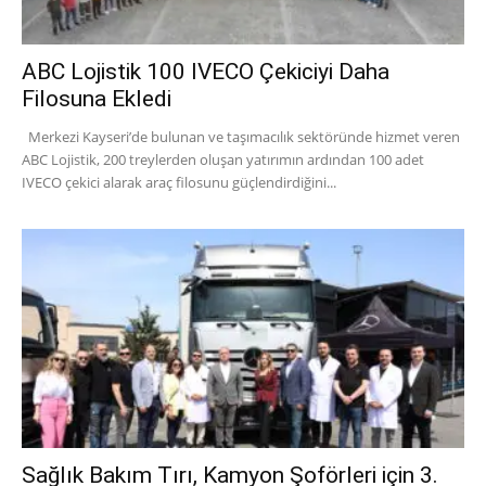
ABC Lojistik 100 IVECO Çekiciyi Daha
Filosuna Ekledi
Merkezi Kayseri’de bulunan ve taşımacılık sektöründe hizmet veren
ABC Lojistik, 200 treylerden oluşan yatırımın ardından 100 adet
IVECO çekici alarak araç filosunu güçlendirdiğini...
Sağlık Bakım Tırı, Kamyon Şoförleri için 3.