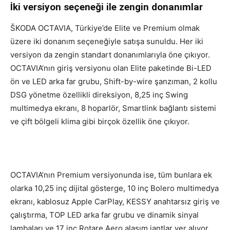
İki versiyon seçeneği ile zengin donanımlar
ŠKODA OCTAVIA, Türkiye’de Elite ve Premium olmak
üzere iki donanım seçeneğiyle satışa sunuldu. Her iki
versiyon da zengin standart donanımlarıyla öne çıkıyor.
OCTAVIA’nın giriş versiyonu olan Elite paketinde Bi-LED
ön ve LED arka far grubu, Shift-by-wire şanzıman, 2 kollu
DSG yönetme özellikli direksiyon, 8,25 inç Swing
multimedya ekranı, 8 hoparlör, Smartlink bağlantı sistemi
ve çift bölgeli klima gibi birçok özellik öne çıkıyor.
OCTAVIA’nın Premium versiyonunda ise, tüm bunlara ek
olarka 10,25 inç dijital gösterge, 10 inç Bolero multimedya
ekranı, kablosuz Apple CarPlay, KESSY anahtarsız giriş ve
çalıştırma, TOP LED arka far grubu ve dinamik sinyal
lambaları ve 17 inç Rotare Aero alaşım jantlar yer alıyor.