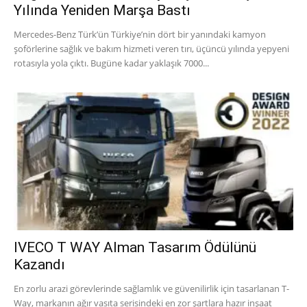
Yılında Yeniden Marşa Bastı
Mercedes-Benz Türk’ün Türkiye’nin dört bir yanındaki kamyon
şoförlerine sağlık ve bakım hizmeti veren tırı, üçüncü yılında yepyeni
rotasıyla yola çıktı. Bugüne kadar yaklaşık 7000...
IVECO T WAY Alman Tasarım Ödülünü
Kazandı
En zorlu arazi görevlerinde sağlamlık ve güvenilirlik için tasarlanan T-
Way, markanın ağır vasıta serisindeki en zor şartlara hazır inşaat