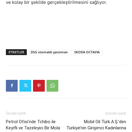
ve kolay bir şekilde gerçekleştirilmesini sağlıyor.
ETIKETLER
DSG otomatik şanzıman
SKODA OCTAVIA
Önceki İçerik
Sonraki İçerik
Petrol Ofisi’nde Tchibo ile
Mobil Oil Türk A.Ş.’den
Keyifli ve Tazeleyici Bir Mola
Türkiye’nin Girişimci Kadınlarına