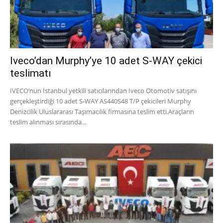
Iveco’dan Murphy’ye 10 adet S-WAY çekici
teslimatı
IVECO’nun İstanbul yetkili satıcılarından Iveco Otomotiv satışını
gerçekleştirdiği 10 adet S-WAY AS440S48 T/P çekicileri Murphy
Denizcilik Uluslararası Taşımacılık firmasına teslim etti.Araçların
teslim alınması sırasında...