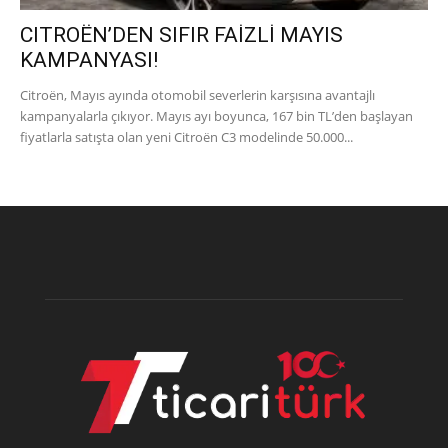
CITROËN’DEN SIFIR FAİZLİ MAYIS
KAMPANYASI!
Citroën, Mayıs ayında otomobil severlerin karşısına avantajlı
kampanyalarla çıkıyor. Mayıs ayı boyunca, 167 bin TL’den başlayan
fiyatlarla satışta olan yeni Citroën C3 modelinde 50.000...