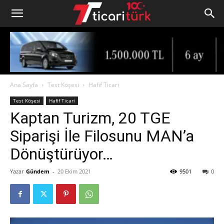
Ana Sayfa
Test Köşesi
Hafif Ticari
Test Köşesi
Hafif Ticari
Kaptan Turizm, 20 TGE
Siparişi İle Filosunu MAN’a
Dönüştürüyor…
Yazar
Gündem
-
20 Ekim 2021
9501
0