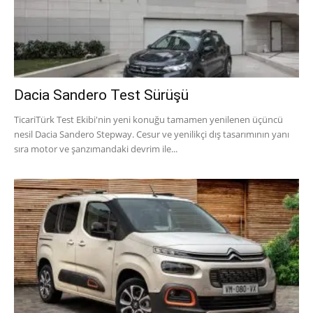
Dacia Sandero Test Sürüşü
TicariTürk Test Ekibi'nin yeni konuğu tamamen yenilenen üçüncü
nesil Dacia Sandero Stepway. Cesur ve yenilikçi dış tasarımının yanı
sıra motor ve şanzımandaki devrim ile...