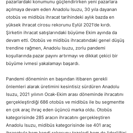
pazarlardaki konumunu güçlendirirken yeni pazarlara
açılmaya devam eden Anadolu Isuzu, 30 yıla dayanan
otobüs ve midibüs ihracat tarihindeki aylık bazda en
yüksek ihracat cirosu rekorunu Eylül 2021’de kırdı.
Şirketin ihracat satışlarındaki büyüme Ekim ayında da
devam etti. Otobüs ve midibüs ihracatındaki genel düşüş
trendine rağmen, Anadolu Isuzu, zorlu pandemi
koşullarında pazar payını artırmayı ve dikkat çekici bir
büyüme ivmesi yakalamayı başardı.
Pandemi döneminin en başından itibaren gerekli
önlemleri alarak üretimini kesintisiz sürdüren Anadolu
Isuzu, 2021 yılının Ocak-Ekim arası döneminde ihracatını
gerçekleştirdiği 686 otobüs ve midibüs ile bu segmentte
en çok araç ihraç eden üçüncü marka oldu. Otobüs
kategorisinde 285 aracın ihracatını gerçekleştiren
Anadolu Isuzu, midibüs kategorisinde ise 401 araç
ihracatıyla hem kendi rekorunu tazeledi hem de liderliğini