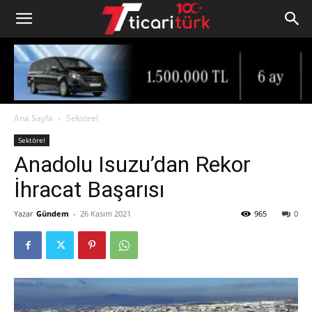
Ana Sayfa
Sektörel
Sektörel
Anadolu Isuzu’dan Rekor
İhracat Başarısı
Yazar
Gündem
-
26 Kasım 2021
965
0