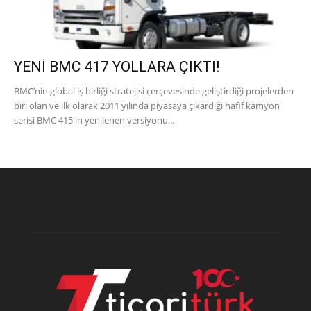
YENİ BMC 417 YOLLARA ÇIKTI!
BMC’nin global iş birliği stratejisi çerçevesinde geliştirdiği projelerden
biri olan ve ilk olarak 2011 yılında piyasaya çıkardığı hafif kamyon
serisi BMC 415'in yenilenen versiyonu...