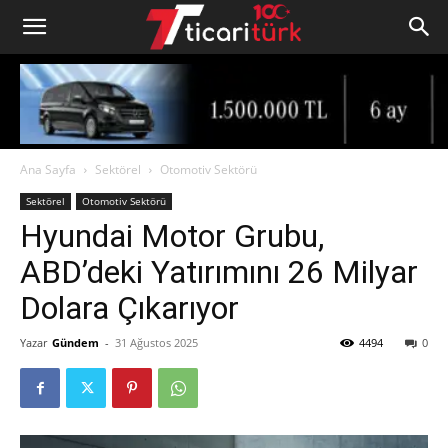
Ana Sayfa
Sektörel
Otomotiv Sektörü
Sektörel
Otomotiv Sektörü
Hyundai Motor Grubu,
ABD’deki Yatırımını 26 Milyar
Dolara Çıkarıyor
Yazar
Gündem
-
31 Ağustos 2025
4494
0