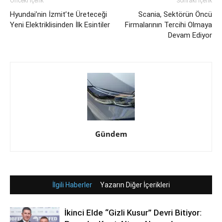
Önceki İçerik
Sonraki İçerik
Hyundai’nin İzmit’te Üreteceği
Scania, Sektörün Öncü
Yeni Elektriklisinden İlk Esintiler
Firmalarının Tercihi Olmaya
Devam Ediyor
Gündem
İlgili Haberler
Yazarın Diğer İçerikleri
İkinci Elde “Gizli Kusur” Devri Bitiyor: