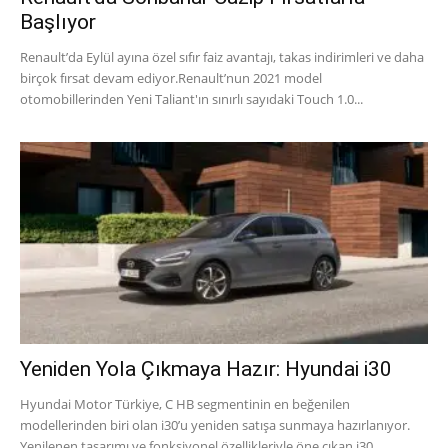
Başlıyor
Renault’da Eylül ayına özel sıfır faiz avantajı, takas indirimleri ve daha
birçok fırsat devam ediyor.Renault’nun 2021 model
otomobillerinden Yeni Taliant'ın sınırlı sayıdaki Touch 1.0...
Yeniden Yola Çıkmaya Hazır: Hyundai i30
Hyundai Motor Türkiye, C HB segmentinin en beğenilen
modellerinden biri olan i30’u yeniden satışa sunmaya hazırlanıyor.
Yenilenen tasarımı ve fonksiyonel özellikleriyle öne çıkan i30,...