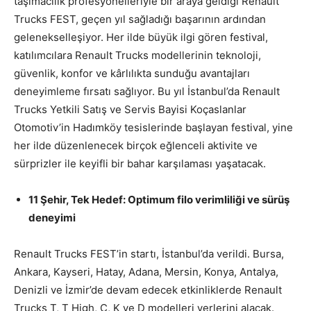
taşımacılık profesyonelleriyle bir araya geldiği Renault
Trucks FEST, geçen yıl sağladığı başarının ardından
gelenekselleşiyor. Her ilde büyük ilgi gören festival,
katılımcılara Renault Trucks modellerinin teknoloji,
güvenlik, konfor ve kârlılıkta sunduğu avantajları
deneyimleme fırsatı sağlıyor. Bu yıl İstanbul’da Renault
Trucks Yetkili Satış ve Servis Bayisi Koçaslanlar
Otomotiv’in Hadımköy tesislerinde başlayan festival, yine
her ilde düzenlenecek birçok eğlenceli aktivite ve
sürprizler ile keyifli bir bahar karşılaması yaşatacak.
11 Şehir, Tek Hedef: Optimum filo verimliliği ve sürüş
deneyimi
Renault Trucks FEST’in startı, İstanbul’da verildi. Bursa,
Ankara, Kayseri, Hatay, Adana, Mersin, Konya, Antalya,
Denizli ve İzmir’de devam edecek etkinliklerde Renault
Trucks T, T High, C, K ve D modelleri yerlerini alacak.