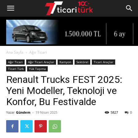
Ana Sayfa
Ağır Ticari
Ağır Ticari
Ağır Ticari Araçlar
Kamyon
Sektörel
Ticari Araçlar
Ticari Türk
Yük Taşıma
Renault Trucks FEST 2025:
Yeni Modeller, Teknoloji ve
Konfor, Bu Festivalde
Yazar
Gündem
-
19 Nisan 2025
5827
0