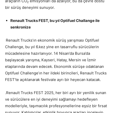
araçların CO
emisyonları da azalıyor, bu da çevre dostu
2
bir sürüş deneyimi sunuyor.
Renault Trucks FEST, bu yıl Optifuel Challange ile
senkronize
Renault Trucks’ın ekonomik sürüş yarışması Optifuel
Challenge, bu yıl 6.kez yine en tasarruflu sürücülerin
mücadelesine hazırlanıyor. 14 Nisan’da Bursa’da
başlayacak yarışma, Kayseri, Hatay, Mersin ve İzmir
etaplarında devam edecek. Ekonomik sürüşe odaklanan
Optifuel Challenge’ın her ildeki birincileri, Renault Trucks
FEST’te açıklanarak festivale ayrı bir heyecan katacak.
.Renault Trucks FEST 2025, her biri ayrı bir yenilik sunan
ve sürücülere en iyi deneyimi sağlamayı hedefleyen
modelleriyle, taşımacılık profesyonellerine eşsiz bir fırsat
sunuyor. Katılımcılar, etkinlik boyunca araçları inceleyip,