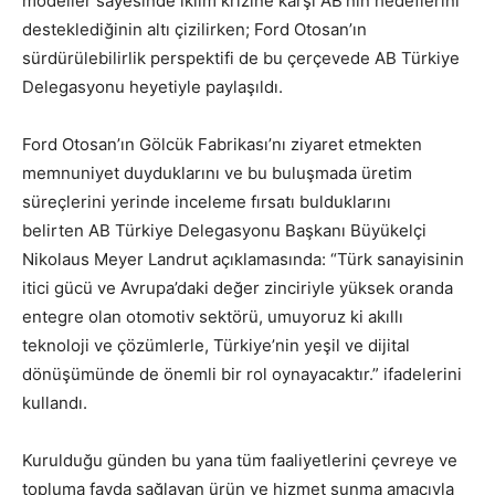
modeller sayesinde iklim krizine karşı AB’nin hedeflerini
desteklediğinin altı çizilirken; Ford Otosan’ın
sürdürülebilirlik perspektifi de bu çerçevede AB Türkiye
Delegasyonu heyetiyle paylaşıldı.
Ford Otosan’ın Gölcük Fabrikası’nı ziyaret etmekten
memnuniyet duyduklarını ve bu buluşmada üretim
süreçlerini yerinde inceleme fırsatı bulduklarını
belirten AB Türkiye Delegasyonu Başkanı Büyükelçi
Nikolaus Meyer Landrut açıklamasında: “Türk sanayisinin
itici gücü ve Avrupa’daki değer zinciriyle yüksek oranda
entegre olan otomotiv sektörü, umuyoruz ki akıllı
teknoloji ve çözümlerle, Türkiye’nin yeşil ve dijital
dönüşümünde de önemli bir rol oynayacaktır.” ifadelerini
kullandı.
Kurulduğu günden bu yana tüm faaliyetlerini çevreye ve
topluma fayda sağlayan ürün ve hizmet sunma amacıyla