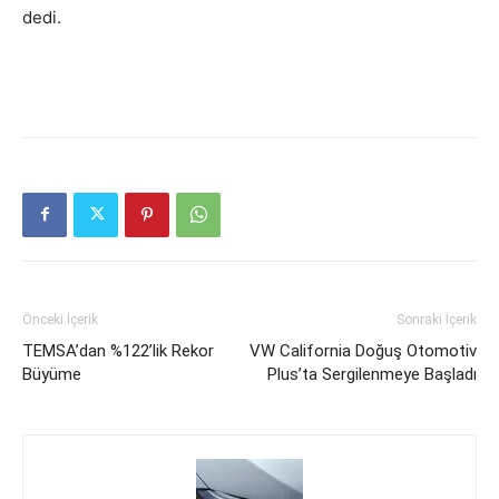
dedi.
Önceki İçerik
Sonraki İçerik
TEMSA’dan %122’lik Rekor
VW California Doğuş Otomotiv
Büyüme
Plus’ta Sergilenmeye Başladı