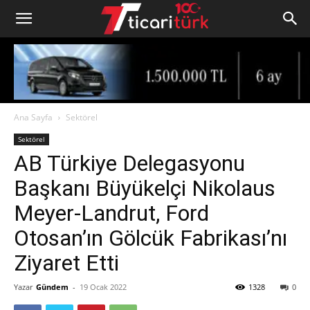
Ana Sayfa
Sektörel
Sektörel
AB Türkiye Delegasyonu
Başkanı Büyükelçi Nikolaus
Meyer-Landrut, Ford
Otosan’ın Gölcük Fabrikası’nı
Ziyaret Etti
Yazar
Gündem
-
19 Ocak 2022
1328
0