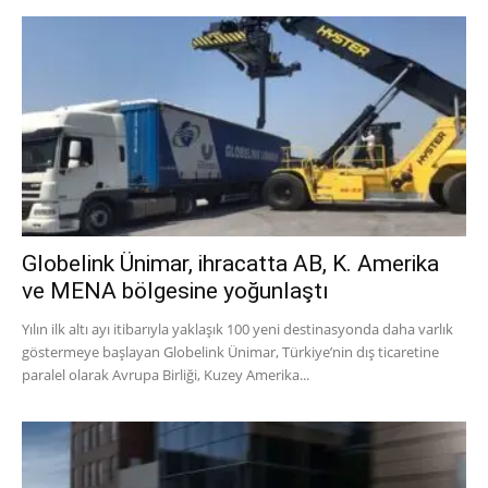
Globelink Ünimar, ihracatta AB, K. Amerika
ve MENA bölgesine yoğunlaştı
Yılın ilk altı ayı itibarıyla yaklaşık 100 yeni destinasyonda daha varlık
göstermeye başlayan Globelink Ünimar, Türkiye’nin dış ticaretine
paralel olarak Avrupa Birliği, Kuzey Amerika...