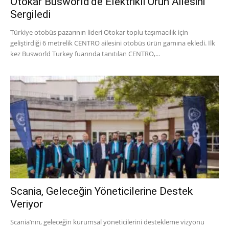
Otokar Busworld’de Elektrikli Ürün Ailesini
Sergiledi
Türkiye otobüs pazarının lideri Otokar toplu taşımacılık için
geliştirdiği 6 metrelik CENTRO ailesini otobüs ürün gamına ekledi. İlk
kez Busworld Turkey fuarında tanıtılan CENTRO,...
Scania, Geleceğin Yöneticilerine Destek
Veriyor
Scania’nın, geleceğin kurumsal yöneticilerini destekleme vizyonu