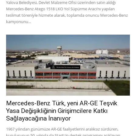
Yalova Belediyesi, Devlet Malzeme Ofisi üzerinden satın aldığı
Mercedes-Benz Atego 1518 LKO Yol Süpürme Aracı’nı yapılan
teslimat töreniyle hizmete alarak, toplamda onuncu Mercedes-Benz
kamyonunu...
Mercedes-Benz Türk, yeni AR-GE Teşvik
Yasa Değişikliğinin Girişimcilere Katkı
Sağlayacağına İnanıyor
1967 yılından günümüze AR-GE faaliyetlerini aralıksız sürdüren,
kuruluşunun 50. yılında da StartUp destek programını açıklayan