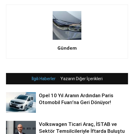
Gündem
İlgili Haberler
Yazarın Diğer İçerikleri
Opel 10 Yıl Aranın Ardından Paris
Otomobil Fuarı’na Geri Dönüyor!
Volkswagen Ticari Araç, İSTAB ve
Sektör Temsilcileriyle İftarda Buluştu