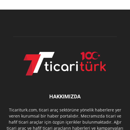
HAKKIMIZDA
Ticariturk.com, ticari araç sektörüne yönelik haberlere yer
veren kurumsal bir haber portalıdır. Mecramızda ticari ve
hafif ticari araçlar için özgün içerikler bulunmaktadır. Ağır
ticari araç ve hafif ticari araçların haberleri ve kampanyaları