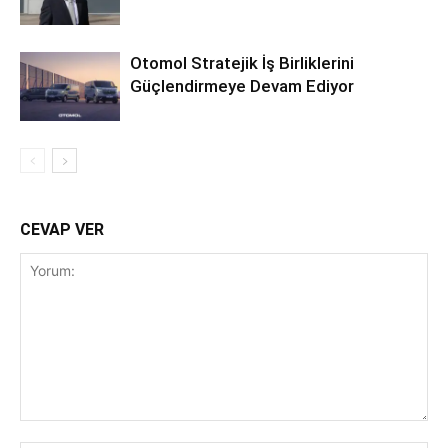
Otomol Stratejik İş Birliklerini
Güçlendirmeye Devam Ediyor
CEVAP VER