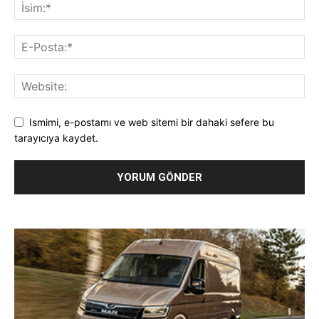
Ismimi, e-postamı ve web sitemi bir dahaki sefere bu
tarayıcıya kaydet.