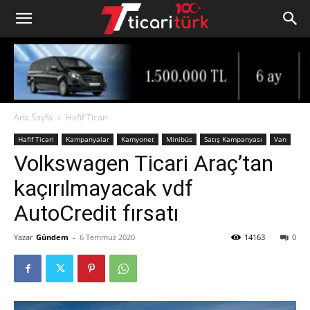
Ana Sayfa
Hafif Ticari
Hafif Ticari
Kampanyalar
Kamyonet
Minibüs
Satış Kampanyası
Van
Volkswagen Ticari Araç’tan
kaçırılmayacak vdf
AutoCredit fırsatı
Yazar
Gündem
-
6 Temmuz 2020
14163
0