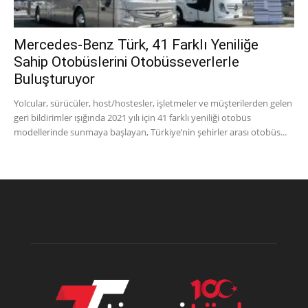
Mercedes-Benz Türk, 41 Farklı Yeniliğe
Sahip Otobüslerini Otobüsseverlerle
Buluşturuyor
Yolcular, sürücüler, host/hostesler, işletmeler ve müşterilerden gelen
geri bildirimler ışığında 2021 yılı için 41 farklı yeniliği otobüs
modellerinde sunmaya başlayan, Türkiye’nin şehirler arası otobüs...