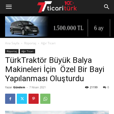
Ana Sayfa
Röportaj
Ağır Ticari
Röportaj
Ağır Ticari
TürkTraktör Büyük Balya
Makineleri İçin Özel Bir Bayi
Yapılanması Oluşturdu
Yazar
Gündem
-
7 Nisan 2021
21199
0