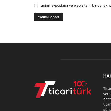
Ismimi, e-postamı ve web sitemi bir dahaki s
HA
Tica
vere
hafi
tica
günc