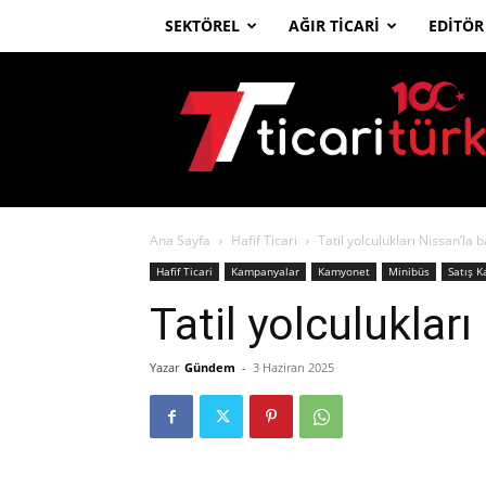
SEKTÖREL
AĞIR TICARI
EDITÖR
Ticari
Türk
Ana Sayfa
Hafif Ticari
Tatil yolculukları Nissan’la b
Hafif Ticari
Kampanyalar
Kamyonet
Minibüs
Satış 
Tatil yolculukları
Yazar
Gündem
-
3 Haziran 2025