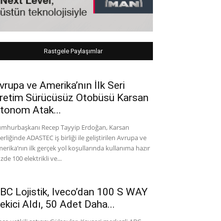
Rastgele Paylaşımlar
vrupa ve Amerika’nın İlk Seri
retim Sürücüsüz Otobüsü Karsan
tonom Atak...
mhurbaşkanı Recep Tayyip Erdoğan, Karsan
derliğinde ADASTEC iş birliği ile geliştirilen Avrupa ve
erika’nın ilk gerçek yol koşullarında kullanıma hazır
zde 100 elektrikli ve...
BC Lojistik, Iveco’dan 100 S WAY
ekici Aldı, 50 Adet Daha...