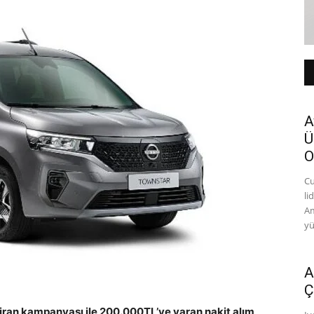
A
Ü
O
Cu
li
Am
yü
A
Ç
ziran kampanyası ile 200.000TL’ye varan nakit alım