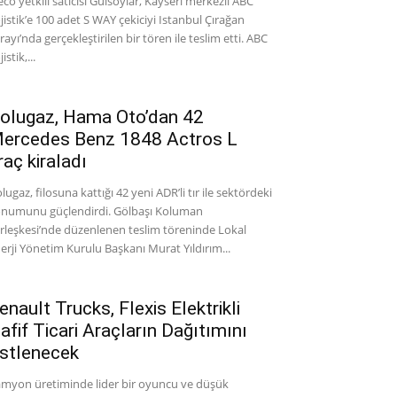
eco yetkili satıcısı Gülsoylar, Kayseri merkezli ABC
jistik’e 100 adet S WAY çekiciyi Istanbul Çırağan
rayı’nda gerçekleştirilen bir tören ile teslim etti. ABC
istik,...
olugaz, Hama Oto’dan 42
ercedes Benz 1848 Actros L
raç kiraladı
lugaz, filosuna kattığı 42 yeni ADR’li tır ile sektördeki
numunu güçlendirdi. Gölbaşı Koluman
rleşkesi’nde düzenlenen teslim töreninde Lokal
erji Yönetim Kurulu Başkanı Murat Yıldırım...
enault Trucks, Flexis Elektrikli
afif Ticari Araçların Dağıtımını
stlenecek
myon üretiminde lider bir oyuncu ve düşük