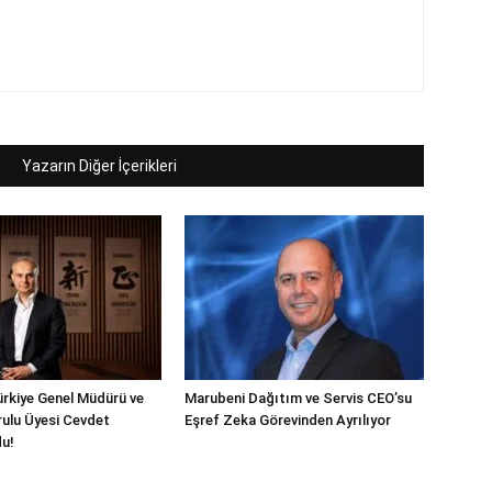
Yazarın Diğer İçerikleri
rkiye Genel Müdürü ve
Marubeni Dağıtım ve Servis CEO’su
ulu Üyesi Cevdet
Eşref Zeka Görevinden Ayrılıyor
du!