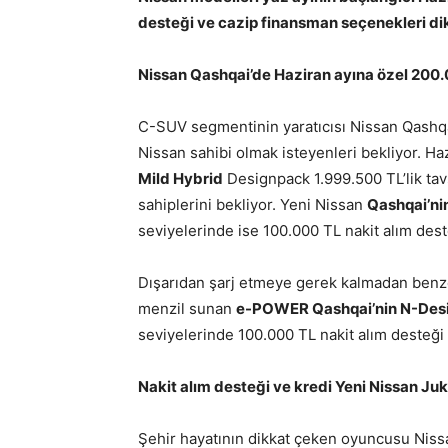
desteği ve cazip finansman seçenekleri di
Nissan Qashqai’de Haziran ayına özel 200.
C-SUV segmentinin yaratıcısı Nissan Qashq
Nissan sahibi olmak isteyenleri bekliyor. Haz
Mild Hybrid
Designpack 1.999.500 TL’lik tavs
sahiplerini bekliyor. Yeni Nissan
Qashqai’ni
seviyelerinde ise 100.000 TL nakit alım des
Dışarıdan şarj etmeye gerek kalmadan benzer
menzil sunan
e-POWER Qashqai’nin N-Des
seviyelerinde 100.000 TL nakit alım desteğ
Nakit alım desteği ve kredi Yeni Nissan Juk
Şehir hayatının dikkat çeken oyuncusu Nissa