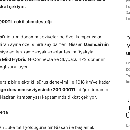
Iv
kkat çekiyor.
Lo
Sa
Loj
000TL nakit alım desteği
ai’nin tüm donanım seviyelerine özel kampanyalar
D
iran ayına özel sınırlı sayıda Yeni Nissan
Qashqai’nin
M
iye edilen kampanyalı anahtar teslim fiyatıyla
a
n Mild Hybrid
N-Connecta ve Skypack 4×2 donanım
Do
teği sunuluyor.
ko
Ye
En
siz bir elektrikli sürüş deneyimi ile 1018 km’ye kadar
ign donanım seviyesinde 200.000TL,
diğer donanım
i Haziran kampanyası kapsamında dikkat çekiyor.
R
H
e’ta
Ü
Ka
n Juke tatil yolcuğuna bir Nissan ile başlamak