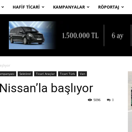
HAFIF TICARI
KAMPANYALAR
RÖPORTAJ
aşlıyor
Kampanyası
Sektörel
Ticari Araçlar
Ticari Türk
Van
 Nissan’la başlıyor
5096
0