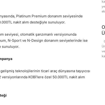
ka
ye
ek
anyasında, Platinum Premium donanım seviyesinde
.000TL nakit alım desteğiyle sunuluyor.
O
Ü
ım seviyesi, otomatik şanzımanlı versiyonunda
tinum, N-Sport ve N-Design donanım seviyelerinde ise
Oy
Ün
e sunuluyor.
ve
ka
ampanya
 gelişmiş teknolojilerinin ticari araç dünyasına taşıyıcısı
2 versiyonlarında KOBİ’lere özel 50.000TL nakit alım
teği