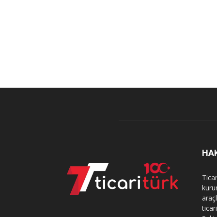
HA
Tica
kurum
araçl
ticar