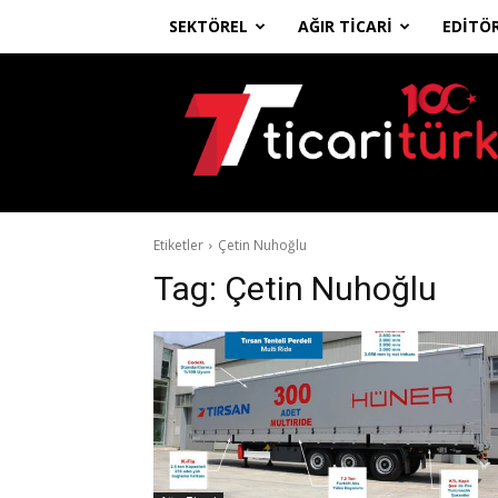
SEKTÖREL
AĞIR TICARI
EDITÖ
Ticari
Türk
Etiketler
Çetin Nuhoğlu
Tag:
Çetin Nuhoğlu