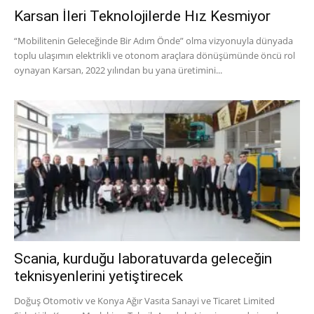
Karsan İleri Teknolojilerde Hız Kesmiyor
“Mobilitenin Geleceğinde Bir Adım Önde” olma vizyonuyla dünyada
toplu ulaşımın elektrikli ve otonom araçlara dönüşümünde öncü rol
oynayan Karsan, 2022 yılından bu yana üretimini...
Scania, kurduğu laboratuvarda geleceğin
teknisyenlerini yetiştirecek
Doğuş Otomotiv ve Konya Ağır Vasıta Sanayi ve Ticaret Limited