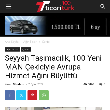
Ana Sayfa
Ağır Ticari
Çekici
Ağır Ticari
Çekici
Seyyah Taşımacılık, 100 Yeni
MAN Çekiciyle Avrupa
Hizmet Ağını Büyüttü
Yazar
Gündem
-
7 Eylül 2022
3168
0