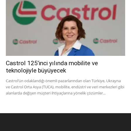
Castrol 125’inci yılında mobilite ve
teknolojiyle büyüyecek
Castrol’ün odaklandığı önemli pazarlarından olan Türkiye, Ukrayna
ve Castrol Orta Asya (TUCA), mobilite, endüstri ve veri merkezleri gibi
alanlarda değişen müşteri ihtiyaçlarına yönelik çözümler...