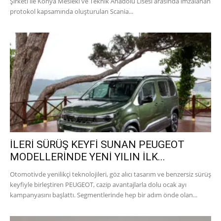
Şirketi ile Konya Mesleki ve Teknik Anadolu Lisesi arasında imzalanan
protokol kapsamında oluşturulan Scania...
İLERİ SÜRÜŞ KEYFİ SUNAN PEUGEOT
MODELLERİNDE YENİ YILIN İLK...
Otomotivde yenilikçi teknolojileri, göz alıcı tasarım ve benzersiz sürüş
keyfiyle birleştiren PEUGEOT, cazip avantajlarla dolu ocak ayı
kampanyasını başlattı. Segmentlerinde hep bir adım önde olan...