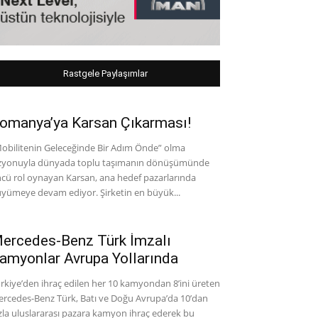
Rastgele Paylaşımlar
omanya’ya Karsan Çıkarması!
obilitenin Geleceğinde Bir Adım Önde” olma
zyonuyla dünyada toplu taşımanın dönüşümünde
cü rol oynayan Karsan, ana hedef pazarlarında
yümeye devam ediyor. Şirketin en büyük...
ercedes-Benz Türk İmzalı
amyonlar Avrupa Yollarında
rkiye’den ihraç edilen her 10 kamyondan 8’ini üreten
rcedes-Benz Türk, Batı ve Doğu Avrupa’da 10’dan
zla uluslararası pazara kamyon ihraç ederek bu