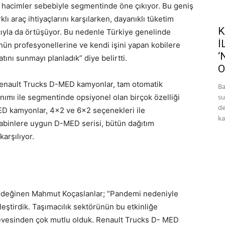
lı hacimler sebebiyle segmentinde öne çıkıyor. Bu geniş
lı araç ihtiyaçlarını karşılarken, dayanıklı tüketim
K
acıyla da örtüşüyor. Bu nedenle Türkiye genelinde
İ
nün profesyonellerine ve kendi işini yapan kobilere
‘
ını sunmayı planladık” diye belirtti.
O
 Renault Trucks D-MED kamyonlar, tam otomatik
Ba
ımı ile segmentinde opsiyonel olan birçok özelliği
su
de
MED kamyonlar, 4×2 ve 6×2 seçenekleri ile
ka
kabinlere uygun D-MED serisi, bütün dağıtım
karşılıyor.
ne değinen Mahmut Koçaslanlar; “Pandemi nedeniyle
leştirdik. Taşımacılık sektörünün bu etkinliğe
 hevesinden çok mutlu olduk. Renault Trucks D- MED