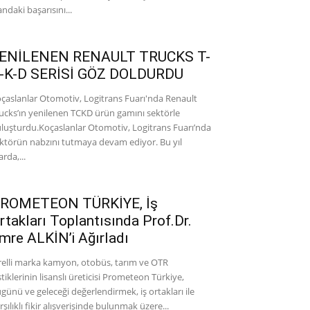
andaki başarısını...
ENİLENEN RENAULT TRUCKS T-
-K-D SERİSİ GÖZ DOLDURDU
çaslanlar Otomotiv, Logitrans Fuarı'nda Renault
ucks’ın yenilenen TCKD ürün gamını sektörle
luşturdu.Koçaslanlar Otomotiv, Logitrans Fuarı’nda
ktörün nabzını tutmaya devam ediyor. Bu yıl
arda,...
ROMETEON TÜRKİYE, İş
rtakları Toplantısında Prof.Dr.
mre ALKİN’i Ağırladı
relli marka kamyon, otobüs, tarım ve OTR
stiklerinin lisanslı üreticisi Prometeon Türkiye,
günü ve geleceği değerlendirmek, iş ortakları ile
rşılıklı fikir alışverişinde bulunmak üzere...