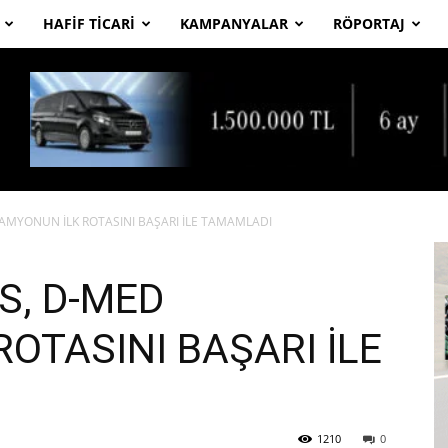
HAFIF TICARI
KAMPANYALAR
RÖPORTAJ
AMYONUN İLK ROTASINI BAŞARI İLE TAMAMLADI
S, D-MED
OTASINI BAŞARI İLE
1210
0