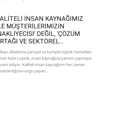
ALİTELİ İNSAN KAYNAĞIMIZ
LE MÜŞTERİLERİMİZİN
NAKLİYECİSİ’ DEĞİL, ‘ÇÖZÜM
RTAĞI VE SEKTÖREL...
lkan ülkelerine parsiyel ve komple lojistik hizmetleri
nan Kare Lojistik, insan kaynağına yatırım yapmaya
vam ediyor. Kaliteli insan kaynağının her zaman
zandırdığına vurgu yapan...