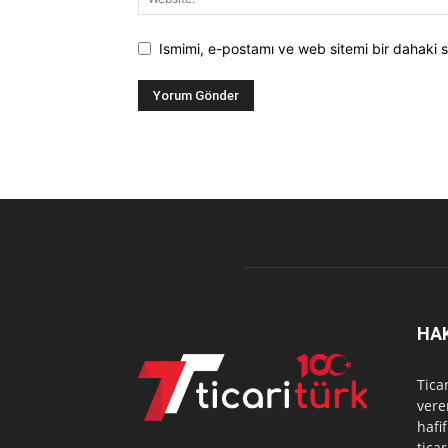
Ismimi, e-postamı ve web sitemi bir dahaki s
HA
Tica
vere
hafi
tica