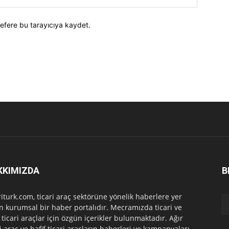
efere bu tarayıcıya kaydet.
KKIMIZDA
B
riturk.com, ticari araç sektörüne yönelik haberlere yer
n kurumsal bir haber portalıdır. Mecramızda ticari ve
f ticari araçlar için özgün içerikler bulunmaktadır. Ağır
ri araç ve hafif ticari araçların haberleri ve kampanyaları