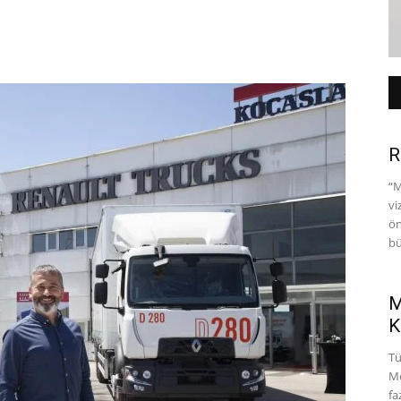
R
“M
vi
ön
bü
M
K
Tü
Me
fa