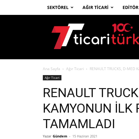
SEKTÖREL
AĞIR TICARI
EDITÖR
Ticari
Türk
Ana Sayfa
Ağır Ticari
RENAULT TRUCKS, D-MED K
Ağır Ticari
RENAULT TRUCK
KAMYONUN İLK R
TAMAMLADI
Yazar
Gündem
-
15 Haziran 2021