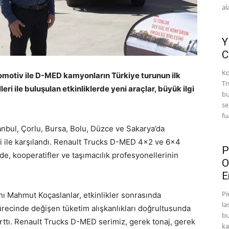
al
Y
C
Ko
tomotiv ile D-MED kamyonların Türkiye turunun ilk
Tr
ri ile buluşulan etkinliklerde yeni araçlar, büyük ilgi
bu
se
fu
anbul, Çorlu, Bursa, Bolu, Düzce ve Sakarya’da
gi ile karşılandı. Renault Trucks D-MED 4×2 ve 6×4
P
de, kooperatifler ve taşımacılık profesyonellerinin
O
E
Pi
ı Mahmut Koçaslanlar, etkinlikler sonrasında
la
recinde değişen tüketim alışkanlıkları doğrultusunda
bu
arttı. Renault Trucks D-MED serimiz, gerek tonaj, gerek
ka