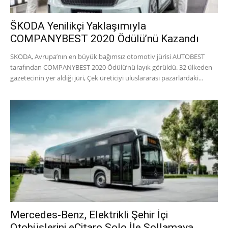
ŠKODA Yenilikçi Yaklaşımıyla
COMPANYBEST 2020 Ödülü’nü Kazandı
SKODA, Avrupa’nın en büyük bağımsız otomotiv jürisi AUTOBEST
tarafından COMPANYBEST 2020 Ödülü’nü layık görüldü. 32 ülkeden
gazetecinin yer aldığı jüri, Çek üreticiyi uluslararası pazarlardaki...
Mercedes-Benz, Elektrikli Şehir İçi
Otobüslerini eCitaro Solo İle Sollamaya...