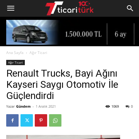
Ana Sayfa
Ağır Ticari
Ağır Ticari
Renault Trucks, Bayi Ağını
Kayseri Saygı Otomotiv İle
Güçlendirdi
Yazar
Gündem
-
1 Aralık 2021
1069
0