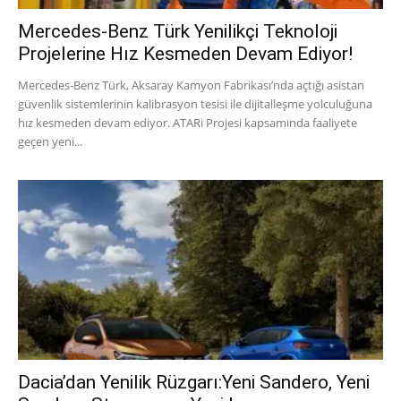
Mercedes-Benz Türk Yenilikçi Teknoloji
Projelerine Hız Kesmeden Devam Ediyor!
Mercedes-Benz Türk, Aksaray Kamyon Fabrikası’nda açtığı asistan
güvenlik sistemlerinin kalibrasyon tesisi ile dijitalleşme yolculuğuna
hız kesmeden devam ediyor. ATARi Projesi kapsamında faaliyete
geçen yeni...
Dacia’dan Yenilik Rüzgarı:Yeni Sandero, Yeni