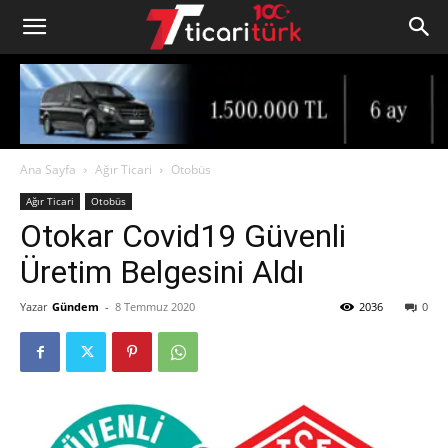
Ana Sayfa
Ağır Ticari
Otobüs
Ağır Ticari
Otobüs
Otokar Covid19 Güvenli
Üretim Belgesini Aldı
Yazar
Gündem
-
8 Temmuz 2020
2036
0