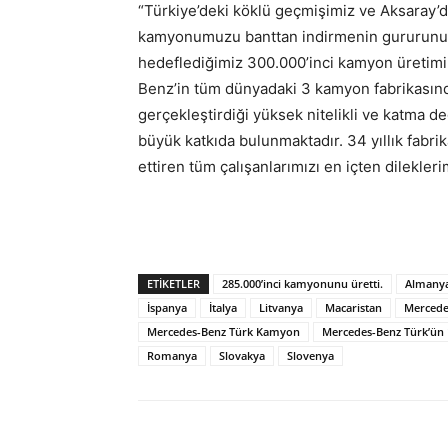
“Türkiye’deki köklü geçmişimiz ve Aksaray’d
kamyonumuzu banttan indirmenin gururunu 
hedeflediğimiz 300.000’inci kamyon üretim
Benz’in tüm dünyadaki 3 kamyon fabrikasın
gerçekleştirdiği yüksek nitelikli ve katma d
büyük katkıda bulunmaktadır. 34 yıllık fabr
ettiren tüm çalışanlarımızı en içten dilekler
ETIKETLER
285.000’inci kamyonunu üretti.
Almany
İspanya
İtalya
Litvanya
Macaristan
Mercede
Mercedes-Benz Türk Kamyon
Mercedes-Benz Türk’ün 
Romanya
Slovakya
Slovenya