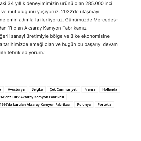
aki 34 yıllık deneyimimizin ürünü olan 285.000’inci
ve mutluluğunu yaşıyoruz. 2022’de ulaşmayı
ine emin adımlarla ilerliyoruz. Günümüzde Mercedes-
dan 1’i olan Aksaray Kamyon Fabrikamız
eğerli sanayi üretimiyle bölge ve ülke ekonomisine
ika tarihimizde emeği olan ve bugün bu başarıyı devam
imle tebrik ediyorum.”
a
Avusturya
Belçika
Çek Cumhuriyeti
Fransa
Hollanda
s-Benz Türk Aksaray Kamyon Fabrikası
1986’da kurulan Aksaray Kamyon Fabrikası
Polonya
Portekiz