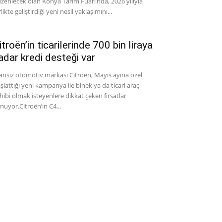
zenlecek olan Konya Tarım Fuarı’nda, 2026 yılıyla
rlikte geliştirdiği yeni nesil yaklaşımını...
itroën’in ticarilerinde 700 bin liraya
adar kredi desteği var
ansız otomotiv markası Citroën, Mayıs ayına özel
şlattığı yeni kampanya ile binek ya da ticari araç
hibi olmak isteyenlere dikkat çeken fırsatlar
nuyor.Citroën’in C4...