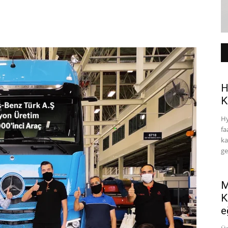
H
K
Hy
fa
ka
ge
M
K
e