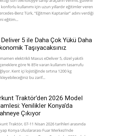
ettiği son teknolojiye sahip araçların verimli, güvenli
 konforlu kullanımı için uzun yıllardır eğitimler veren
rcedes-Benz Türk, “Eğitmen Kaptanlar” adını verdiği
ni eğitim...
 Deliver 5 ile Daha Çok Yükü Daha
konomik Taşıyacaksınız
mamen elektrikli Maxus eDeliver 5, dizel yakıtlı
çeneklere göre % 85’e varan kullanım tasarrufu
ğlıyor. Kent içi lojistiğinde sırtına 1200 kg
kleyebileceğiniz bu zarif...
rkunt Traktör’den 2026 Model
amlesi: Yenilikler Konya’da
ahneye Çıkıyor
kunt Traktör, 07-11 Nisan 2026 tarihleri arasında
yap Konya Uluslararası Fuar Merkezi’nde