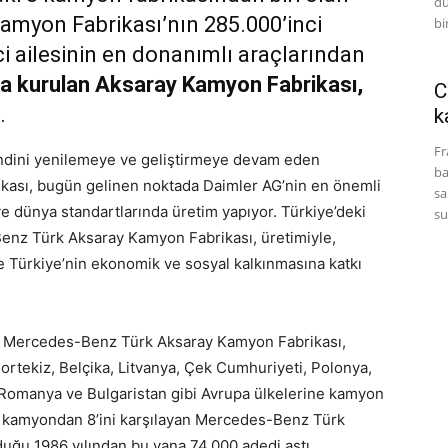
dü
myon Fabrikası’nın 285.000’inci
bi
 ailesinin en donanımlı araçlarından
 kurulan Aksaray Kamyon Fabrikası,
C
.
k
Fr
endini yenilemeye ve geliştirmeye devam eden
ba
ası, bugün gelinen noktada Daimler AG’nin en önemli
sa
 dünya standartlarında üretim yapıyor. Türkiye’deki
su
enz Türk Aksaray Kamyon Fabrikası, üretimiyle,
ile Türkiye’nin ekonomik ve sosyal kalkınmasına katkı
an Mercedes-Benz Türk Aksaray Kamyon Fabrikası,
Portekiz, Belçika, Litvanya, Çek Cumhuriyeti, Polonya,
 Romanya ve Bulgaristan gibi Avrupa ülkelerine kamyon
10 kamyondan 8’ini karşılayan Mercedes-Benz Türk
duğu 1986 yılından bu yana 74.000 adedi aştı.