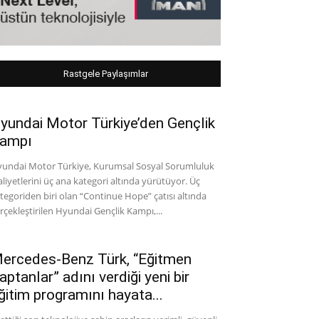
Rastgele Paylaşımlar
yundai Motor Türkiye’den Gençlik
ampı
undai Motor Türkiye, Kurumsal Sosyal Sorumluluk
aliyetlerini üç ana kategori altında yürütüyor. Üç
tegoriden biri olan “Continue Hope” çatısı altında
rçekleştirilen Hyundai Gençlik Kampı,...
ercedes-Benz Türk, “Eğitmen
aptanlar” adını verdiği yeni bir
ğitim programını hayata...