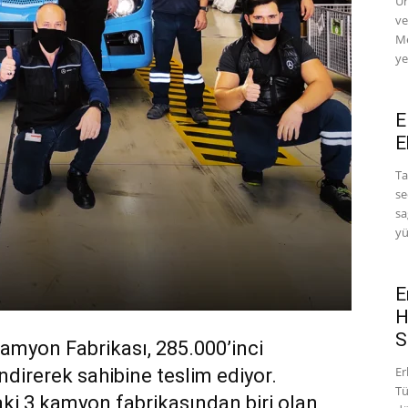
Ür
ve
Me
ye
E
E
Ta
se
sa
yü
E
H
S
myon Fabrikası, 285.000’inci
Er
irerek sahibine teslim ediyor.
Tü
i 3 kamyon fabrikasından biri olan