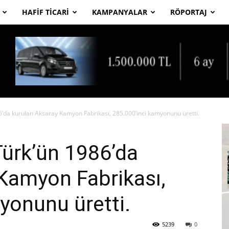
HAFIF TICARI
KAMPANYALAR
RÖPORTAJ
da kurulan Aksaray Kamyon Fabrikası, 285.000’inci kamyonunu üretti.
ürk’ün 1986’da
Kamyon Fabrikası,
yonunu üretti.
5239
0