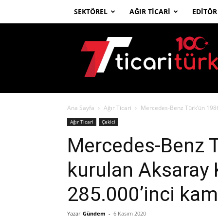
SEKTÖREL
AĞIR TICARI
EDITÖR
Ticari
Türk
Ana Sayfa
Ağır Ticari
Mercedes-Benz Türk’ün 1986’
Ağır Ticari
Çekici
Mercedes-Benz T
kurulan Aksaray 
285.000’inci kam
Yazar
Gündem
-
6 Kasım 2020