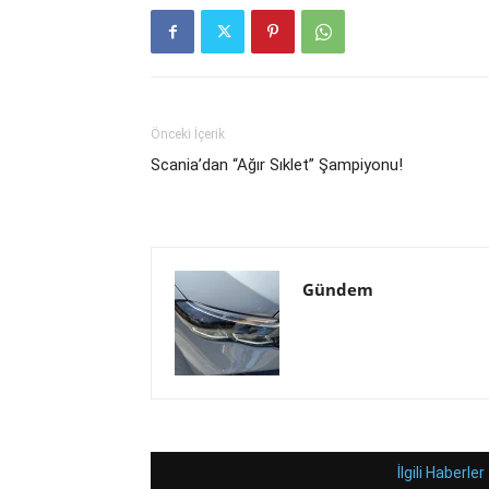
Önceki İçerik
Scania’dan “Ağır Sıklet” Şampiyonu!
Gündem
İlgili Haberler