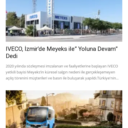
IVECO, İzmir’de Meyeks ile” Yoluna Devam”
Dedi
2020 yılında sözleşmesi imzalanan ve faaliyetlerine başlayan IVECO
yetkili bayisi Meyeks’in küresel salgın nedeni ile gerçekleşemeyen
açılış törenini müşterileri ve basın ile buluşarak yapıldı.Türkiye'nin...