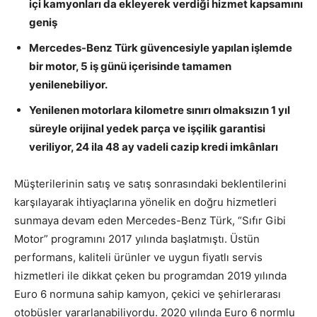
i
ç
i kamyonlar
ı
da ekleyerek verdi
ğ
i hizmet kapsam
ı
n
ı
geni
ş
Mercedes-Benz Türk güvencesiyle yapılan i
ş
lemde
bir motor, 5 i
ş
g
ü
n
ü
i
ç
erisinde tamamen
yenilenebiliyor.
Yenilenen motorlara kilometre sınırı olmaksızın 1 yıl
süreyle orijinal yedek parça ve i
ş
ç
ilik garantisi
veriliyor, 24 ila 48 ay vadeli cazip kredi imk
â
nlar
ı
Müşterilerinin satış ve satış sonrasındaki beklentilerini
karşılayarak ihtiyaçlarına yönelik en doğru hizmetleri
sunmaya devam eden Mercedes-Benz Türk, “Sıfır Gibi
Motor” programını 2017 yılında başlatmıştı. Üstün
performans, kaliteli ürünler ve uygun fiyatlı servis
hizmetleri ile dikkat çeken bu programdan 2019 yılında
Euro 6 normuna sahip kamyon, çekici ve şehirlerarası
otobüsler yararlanabiliyordu. 2020 yılında Euro 6 normlu