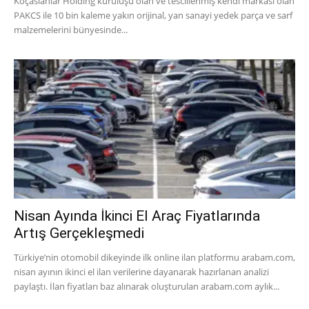
Koçaslanlar Holding kuruluşu olan ve tescillenmiş kendi markası olan
PAKCS ile 10 bin kaleme yakın orijinal, yan sanayi yedek parça ve sarf
malzemelerini bünyesinde...
Nisan Ayında İkinci El Araç Fiyatlarında
Artış Gerçekleşmedi
Türkiye’nin otomobil dikeyinde ilk online ilan platformu arabam.com,
nisan ayının ikinci el ilan verilerine dayanarak hazırlanan analizi
paylaştı. İlan fiyatları baz alınarak oluşturulan arabam.com aylık...