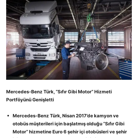
Mercedes-Benz Türk, “Sıfır Gibi Motor” Hizmeti
Portföyünü Geni
ş
letti
Mercedes-Benz Türk, Nisan 2017’de kamyon ve
otobüs mü
ş
terileri i
ç
in ba
ş
latm
ı
ş
oldu
ğ
u “Sıfır Gibi
Motor” hizmetine Euro 6
ş
ehir i
ç
i otobüsleri ve
ş
ehir