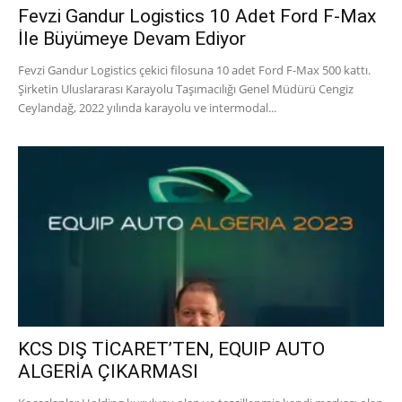
Fevzi Gandur Logistics 10 Adet Ford F-Max
İle Büyümeye Devam Ediyor
Fevzi Gandur Logistics çekici filosuna 10 adet Ford F-Max 500 kattı.
Şirketin Uluslararası Karayolu Taşımacılığı Genel Müdürü Cengiz
Ceylandağ, 2022 yılında karayolu ve intermodal...
KCS DIŞ TİCARET’TEN, EQUIP AUTO
ALGERİA ÇIKARMASI