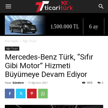
Ana Sayfa
Ağır Ticari
Ağır Ticari
Mercedes-Benz Türk, “Sıfır
Gibi Motor” Hizmeti
Büyümeye Devam Ediyor
Yazar
Gündem
-
13 Ağustos 2021
1415
0