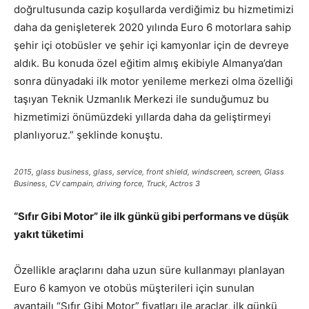
doğrultusunda cazip koşullarda verdiğimiz bu hizmetimizi
daha da genişleterek 2020 yılında Euro 6 motorlara sahip
şehir içi otobüsler ve şehir içi kamyonlar için de devreye
aldık. Bu konuda özel eğitim almış ekibiyle Almanya’dan
sonra dünyadaki ilk motor yenileme merkezi olma özelliği
taşıyan Teknik Uzmanlık Merkezi ile sunduğumuz bu
hizmetimizi önümüzdeki yıllarda daha da geliştirmeyi
planlıyoruz.” şeklinde konuştu.
2015, glass business, glass, service, front shield, windscreen, screen, Glass
Business, CV campain, driving force, Truck, Actros 3
“Sıfır Gibi Motor” ile ilk günkü gibi performans ve dü
ş
ü
k
yak
ı
t t
ü
ketimi
Özellikle araçlarını daha uzun süre kullanmayı planlayan
Euro 6 kamyon ve otobüs müşterileri için sunulan
avantajlı “Sıfır Gibi Motor” fiyatları ile araçlar, ilk günkü