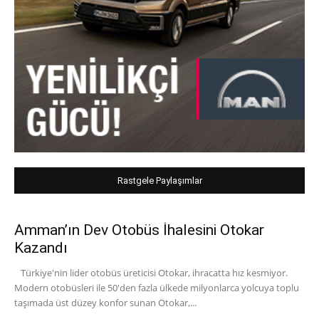
Rastgele Paylaşımlar
Amman’ın Dev Otobüs İhalesini Otokar
Kazandı
Türkiye'nin lider otobüs üreticisi Otokar, ihracatta hız kesmiyor.
Modern otobüsleri ile 50'den fazla ülkede milyonlarca yolcuya toplu
taşımada üst düzey konfor sunan Otokar,...