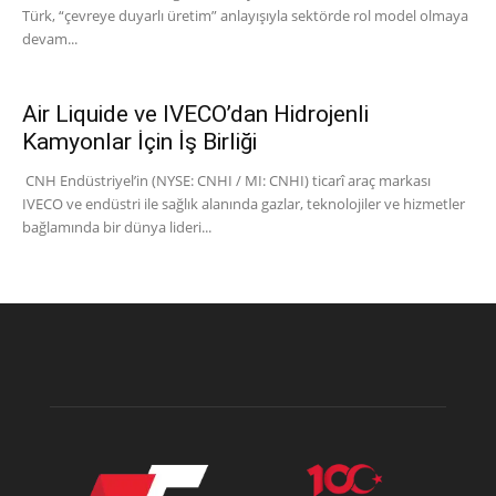
Türk, “çevreye duyarlı üretim” anlayışıyla sektörde rol model olmaya
devam...
Air Liquide ve IVECO’dan Hidrojenli
Kamyonlar İçin İş Birliği
CNH Endüstriyel’in (NYSE: CNHI / MI: CNHI) ticarî araç markası
IVECO ve endüstri ile sağlık alanında gazlar, teknolojiler ve hizmetler
bağlamında bir dünya lideri...