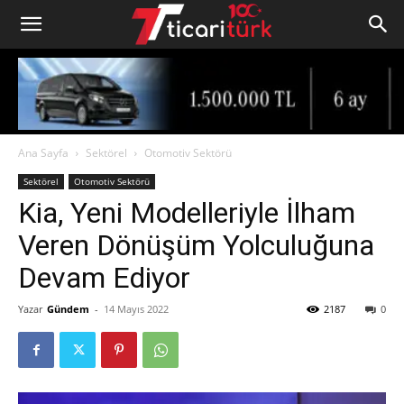
Ana Sayfa
Sektörel
Otomotiv Sektörü
Sektörel
Otomotiv Sektörü
Kia, Yeni Modelleriyle İlham
Veren Dönüşüm Yolculuğuna
Devam Ediyor
Yazar
Gündem
-
14 Mayıs 2022
2187
0