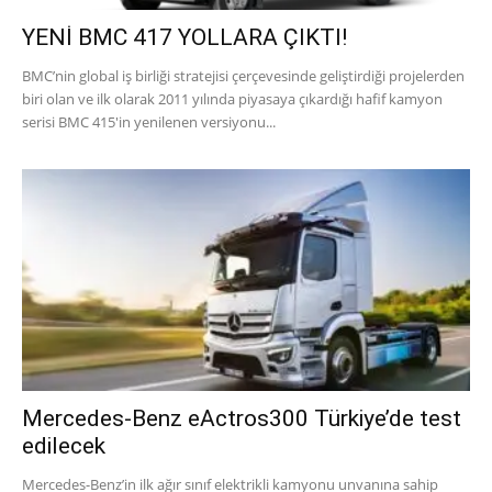
YENİ BMC 417 YOLLARA ÇIKTI!
BMC’nin global iş birliği stratejisi çerçevesinde geliştirdiği projelerden
biri olan ve ilk olarak 2011 yılında piyasaya çıkardığı hafif kamyon
serisi BMC 415'in yenilenen versiyonu...
Mercedes-Benz eActros300 Türkiye’de test
edilecek
Mercedes-Benz’in ilk ağır sınıf elektrikli kamyonu unvanına sahip