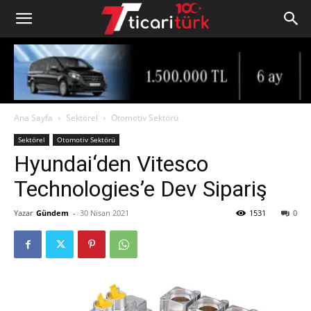
Ana Sayfa
Sektörel
Otomotiv Sektörü
Sektörel
Otomotiv Sektörü
Hyundai‘den Vitesco
Technologies’e Dev Sipariş
Yazar
Gündem
-
30 Nisan 2021
1531
0