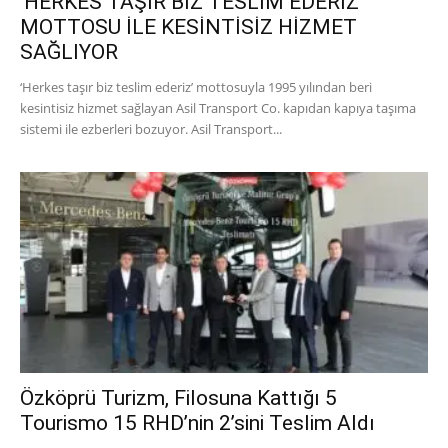
‘HERKES TAŞIR BİZ TESLİM EDERİZ’
MOTTOSU İLE KESİNTİSİZ HİZMET
SAĞLIYOR
‘Herkes taşır biz teslim ederiz’ mottosuyla 1995 yılından beri
kesintisiz hizmet sağlayan Asil Transport Co. kapıdan kapıya taşıma
sistemi ile ezberleri bozuyor. Asil Transport...
Özköprü Turizm, Filosuna Kattığı 5
Tourismo 15 RHD’nin 2’sini Teslim Aldı