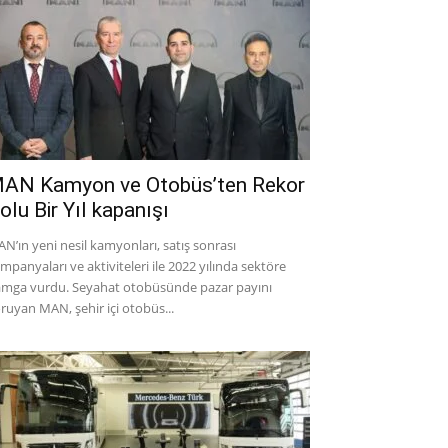
AN Kamyon ve Otobüs’ten Rekor
olu Bir Yıl kapanışı
N’ın yeni nesil kamyonları, satış sonrası
mpanyaları ve aktiviteleri ile 2022 yılında sektöre
mga vurdu. Seyahat otobüsünde pazar payını
ruyan MAN, şehir içi otobüs...