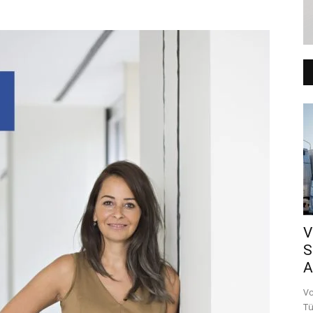
V
S
A
Vo
Tü