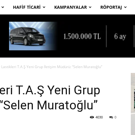
HAFIF TICARI
KAMPANYALAR
RÖPORTAJ
Lastikleri T.A.Ş Yeni Grup İletişim Müdürü: “Selen Muratoğlu”
eri T.A.Ş Yeni Grup
 “Selen Muratoğlu”
4030
0