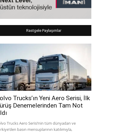
Rastgele Paylaşımlar
olvo Trucks’ın Yeni Aero Serisi, İlk
ürüş Denemelerinden Tam Not
ldı
lvo Trucks Aero Serisi’nin tüm dünyadan ve
rkiye’den basın mensuplarının katılımıyla,