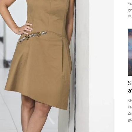
Yu
ge
dü
S
a
Sh
il
Zi
gö