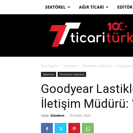
SEKTÖREL
AĞIR TICARI
EDITÖR
Ticari
Türk
Ana Sayfa
Sektörel
Otomotiv Sektörü
Goodyear 
Sektörel
Otomotiv Sektörü
Goodyear Lastikl
İletişim Müdürü:
Yazar
Gündem
-
18 Aralık 2020