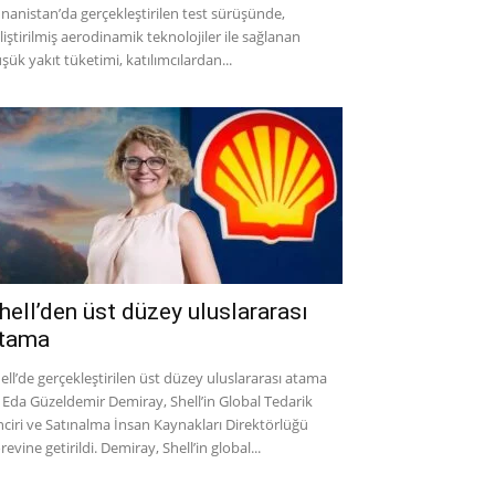
nanistan’da gerçekleştirilen test sürüşünde,
liştirilmiş aerodinamik teknolojiler ile sağlanan
şük yakıt tüketimi, katılımcılardan...
hell’den üst düzey uluslararası
tama
ell’de gerçekleştirilen üst düzey uluslararası atama
e Eda Güzeldemir Demiray, Shell’in Global Tedarik
nciri ve Satınalma İnsan Kaynakları Direktörlüğü
revine getirildi. Demiray, Shell’in global...