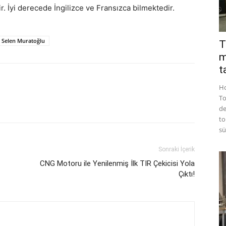
. İyi derecede İngilizce ve Fransızca bilmektedir.
Selen Muratoğlu
T
m
t
Ho
To
de
to
sü
Sonraki İçerik
CNG Motoru ile Yenilenmiş İlk TIR Çekicisi Yola
Çıktı!