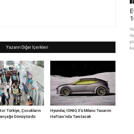
E
1
Yu
Av
pl
Yazarın Diğer İçerikleri
ku
or Türkiye, Çocukların
Hyundai, IONIQ 3’ü Milano Tasarım
 Gerçeğe Dönüştürdü
Haftası’nda Tanıtacak