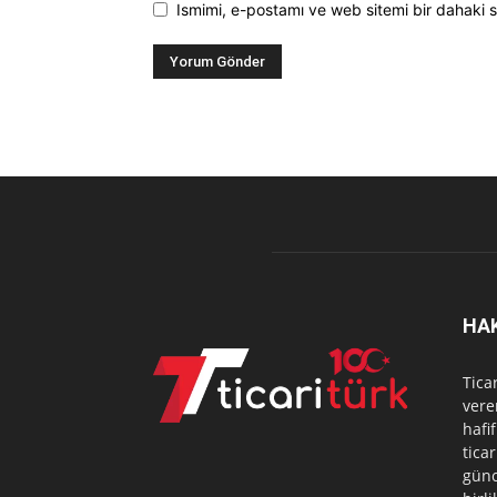
Ismimi, e-postamı ve web sitemi bir dahaki s
HA
Tica
vere
hafi
tica
günc