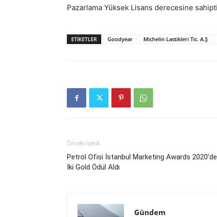
Pazarlama Yüksek Lisans derecesine sahiptir
ETIKETLER
Goodyear
Michelin Lastikleri Tic. A.Ş
Önceki İçerik
Petrol Ofisi İstanbul Marketing Awards 2020’de
İki Gold Ödül Aldı
Gündem