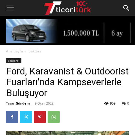
Ana Sayfa
Sektörel
Sektörel
Ford, Karavanist & Outdoorist
Fuarları’nda Kampseverlerle
Buluşuyor
Yazar
Gündem
-
9 Ocak 2022
959
0