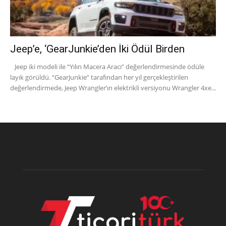
Jeep’e, ‘GearJunkie’den İki Ödül Birden
Jeep iki modeli ile “Yılın Macera Aracı” değerlendirmesinde ödüle
layık görüldü. “GearJunkie” tarafından her yıl gerçekleştirilen
değerlendirmede, Jeep Wrangler’ın elektrikli versiyonu Wrangler 4xe...