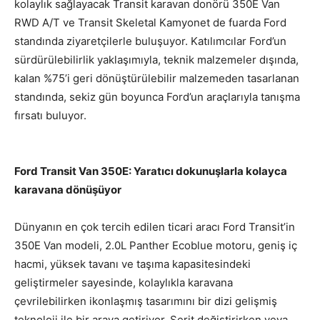
kolaylık sağlayacak Transit karavan donörü 350E Van
RWD A/T ve Transit Skeletal Kamyonet de fuarda Ford
standında ziyaretçilerle buluşuyor. Katılımcılar Ford’un
sürdürülebilirlik yaklaşımıyla, teknik malzemeler dışında,
kalan %75’i geri dönüştürülebilir malzemeden tasarlanan
standında, sekiz gün boyunca Ford’un araçlarıyla tanışma
fırsatı buluyor.
Ford Transit Van 350E: Yaratıcı dokunuşlarla kolayca
karavana dönüşüyor
Dünyanın en çok tercih edilen ticari aracı Ford Transit’in
350E Van modeli, 2.0L Panther Ecoblue motoru, geniş iç
hacmi, yüksek tavanı ve taşıma kapasitesindeki
geliştirmeler sayesinde, kolaylıkla karavana
çevrilebilirken ikonlaşmış tasarımını bir dizi gelişmiş
teknoloji ile bir araya getiriyor. Şerit değiştirirken veya