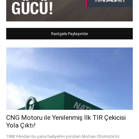
Rastgele Paylaşımlar
CNG Motoru ile Yenilenmiş İlk TIR Çekicisi
Yola Çıktı!
1988 Yılından bu yana faaliyetini yürüten Mutsan Otomotiv’in;