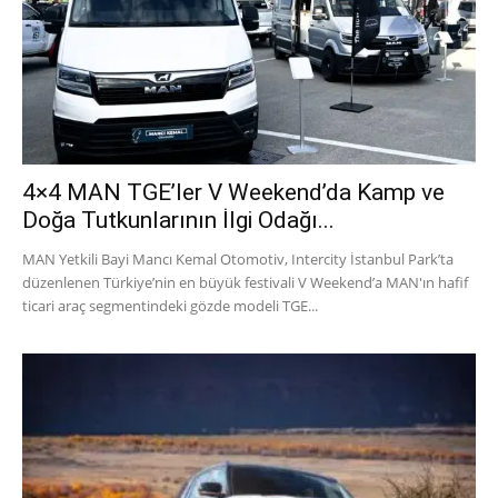
4×4 MAN TGE’ler V Weekend’da Kamp ve
Doğa Tutkunlarının İlgi Odağı...
MAN Yetkili Bayi Mancı Kemal Otomotiv, Intercity İstanbul Park’ta
düzenlenen Türkiye’nin en büyük festivali V Weekend’a MAN'ın hafif
ticari araç segmentindeki gözde modeli TGE...