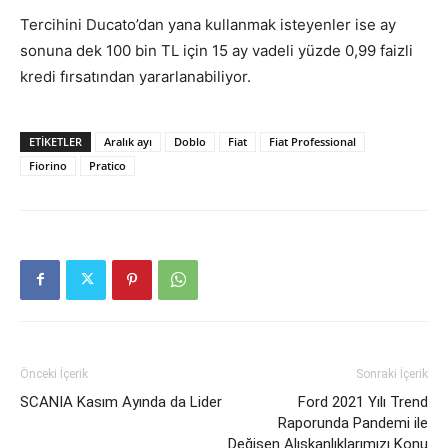
Tercihini Ducato’dan yana kullanmak isteyenler ise ay
sonuna dek 100 bin TL için 15 ay vadeli yüzde 0,99 faizli
kredi fırsatından yararlanabiliyor.
ETIKETLER
Aralık ayı
Doblo
Fiat
Fiat Professional
Fiorino
Pratico
Önceki İçerik
Sonraki İçerik
SCANIA Kasım Ayında da Lider
Ford 2021 Yılı Trend
Raporunda Pandemi ile
Değişen Alışkanlıklarımızı Konu