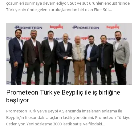
çözümleri sunmaya devam ediyor. Süt ve süt ürünleri endüstrisinde
Türkiye’nin önde gelen kuruluşlarından biri olan Eker Süt...
Prometeon Türkiye Beypiliç ile iş birliğine
başlıyor
Prometeon Türkiye ve Beypi A.Ş arasında imzalanan anlaşma ile
Beypiliç’in filosundaki araçların lastik yönetimini, Prometeon Türkiye
üstleniyor. Yeni sözleşme 3000 lastik satışı ve filodaki...