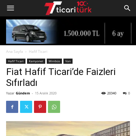
Ana Sayfa
Hafif Ticari
Hafif Ticari
Kamyonet
Minibüs
Van
Fiat Hafif Ticari’de Faizleri
Sıfırladı
Yazar
Gündem
-
15 Aralık 2020
20340
0