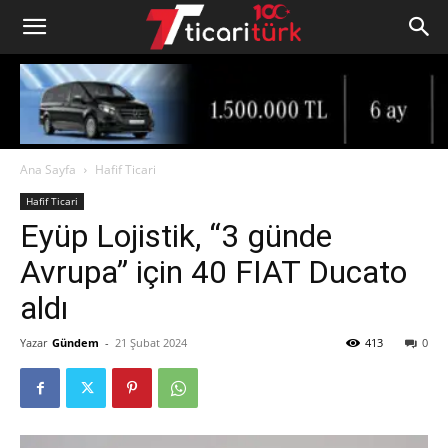
Ana Sayfa
Hafif Ticari
Hafif Ticari
Eyüp Lojistik, “3 günde
Avrupa” için 40 FIAT Ducato
aldı
Yazar
Gündem
-
21 Şubat 2024
413
0