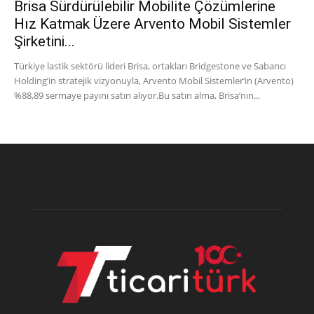
Brisa Sürdürülebilir Mobilite Çözümlerine
Hız Katmak Üzere Arvento Mobil Sistemler
Şirketini...
Türkiye lastik sektörü lideri Brisa, ortakları Bridgestone ve Sabancı
Holding’in stratejik vizyonuyla, Arvento Mobil Sistemler’in (Arvento)
%88,89 sermaye payını satın alıyor.Bu satın alma, Brisa’nın...