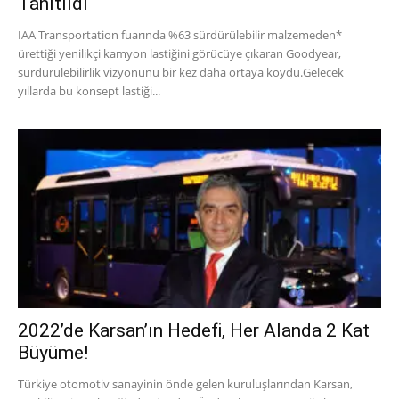
Tanıtıldı
IAA Transportation fuarında %63 sürdürülebilir malzemeden*
ürettiği yenilikçi kamyon lastiğini görücüye çıkaran Goodyear,
sürdürülebilirlik vizyonunu bir kez daha ortaya koydu.Gelecek
yıllarda bu konsept lastiği...
2022’de Karsan’ın Hedefi, Her Alanda 2 Kat
Büyüme!
Türkiye otomotiv sanayinin önde gelen kuruluşlarından Karsan,