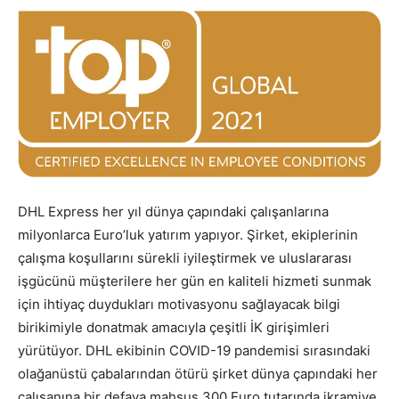
DHL Express her yıl dünya çapındaki çalışanlarına
milyonlarca Euro’luk yatırım yapıyor. Şirket, ekiplerinin
çalışma koşullarını sürekli iyileştirmek ve uluslararası
işgücünü müşterilere her gün en kaliteli hizmeti sunmak
için ihtiyaç duydukları motivasyonu sağlayacak bilgi
birikimiyle donatmak amacıyla çeşitli İK girişimleri
yürütüyor. DHL ekibinin COVID-19 pandemisi sırasındaki
olağanüstü çabalarından ötürü şirket dünya çapındaki her
çalışanına bir defaya mahsus 300 Euro tutarında ikramiye