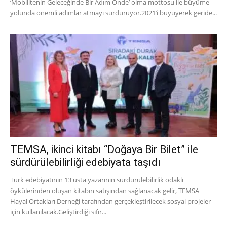
‘Mobilitenin Geleceğinde Bir Adım Önde’ olma mottosu ile büyüme
yolunda önemli adımlar atmayı sürdürüyor.2021’i büyüyerek geride...
TEMSA, ikinci kitabı “Doğaya Bir Bilet” ile
sürdürülebilirliği edebiyata taşıdı
Türk edebiyatının 13 usta yazarının sürdürülebilirlik odaklı
öykülerinden oluşan kitabın satışından sağlanacak gelir, TEMSA
Hayal Ortakları Derneği tarafından gerçekleştirilecek sosyal projeler
için kullanılacak.Geliştirdiği sıfır...