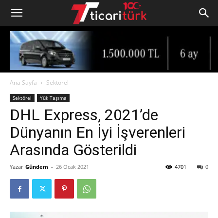
Ana Sayfa
Sektörel
Sektörel
Yük Taşıma
DHL Express, 2021’de
Dünyanın En İyi İşverenleri
Arasında Gösterildi
Yazar
Gündem
-
26 Ocak 2021
4701
0