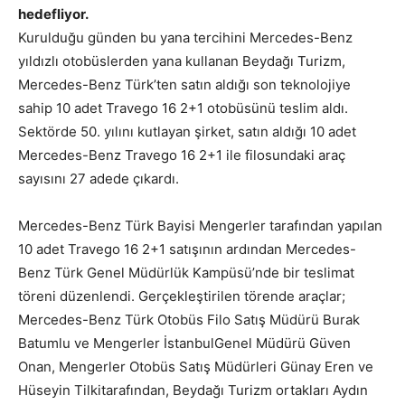
hedefliyor.
Kurulduğu günden bu yana tercihini Mercedes-Benz
yıldızlı otobüslerden yana kullanan Beydağı Turizm,
Mercedes-Benz Türk’ten satın aldığı son teknolojiye
sahip 10
a
det Travego 16 2+1 otobüsünü teslim aldı.
Sektörde 50. yılını kutlayan şirket,
satın aldı
ğı
10 adet
Mercedes-Benz Travego 16 2+1 ile filosundaki araç
sayısını 27 adede çıkardı
.
Mercedes-Benz Türk Bayisi
Mengerler
tarafından yapılan
10 adet T
ravego 16 2+1 satı
şı
n
ı
n ard
ı
ndan Mercedes-
Benz T
ü
rk Genel M
ü
d
ü
rl
ü
k Kamp
ü
s
ü’
nde bir te
slimat
töreni düzenlendi. Gerçekle
ş
tirilen t
ö
rende ara
ç
lar;
Mercedes-Benz T
ü
rk Otob
ü
s
Filo Satı
ş
M
ü
d
ü
r
ü
Burak
Batumlu
ve
Mengerler
İ
stanbul
Genel Müdürü Güven
Onan
,
Mengerler
Otobüs Satış Müdürleri Günay Eren ve
Hüseyin Tilki
tarafından
,
Beyda
ğı
Turizm
ortakları Aydın