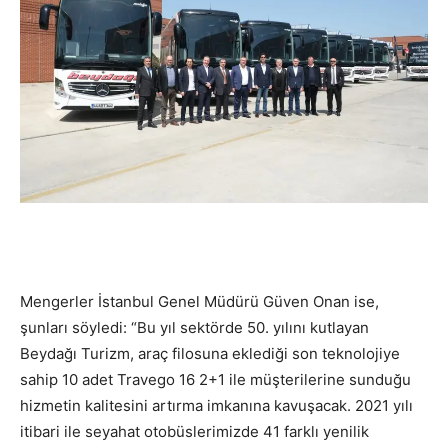
Mengerler
İstanbul
Genel Müdürü Güven Onan
ise,
ş
unları söyledi: “
Bu yıl sektörde 50. yılını kutlayan
Beydağı
Turizm
, araç filosuna ekledi
ğ
i son teknolojiye
sahip
10
adet Travego 16 2+1 ile mü
ş
terilerine sundu
ğ
u
hizmetin kalitesini artırma imkanına kavu
ş
acak.
2021 yılı
itibari ile
seyahat otobüslerimizde 41 farklı yenilik