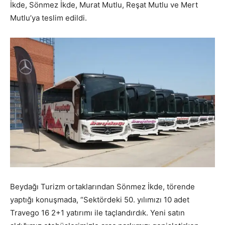
İ
kde, S
ö
nmez
İ
kde, Murat Mutlu, Re
ş
at Mutlu ve Mert
Mutlu
’
ya
teslim edildi.
Beydağı
Turizm
ortaklarından
Sönmez
İkde
,
törende
yaptı
ğ
ı konu
ş
mada, “
Sektördeki 50. yılımızı 10 adet
Travego 16 2+1 yatırımı ile taçlandırdık.
Yeni satın