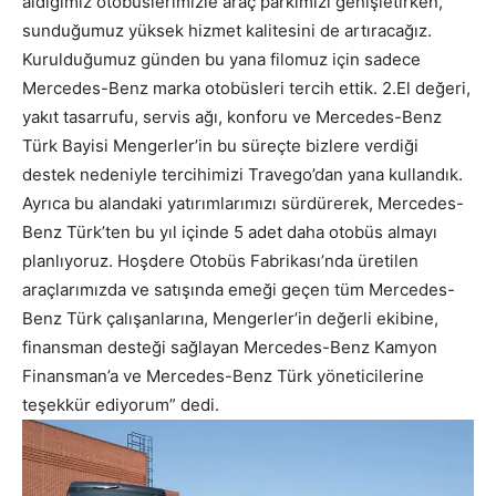
aldığımız
otobüslerimizle
araç parkımızı genişletirken
,
sunduğumuz yüksek hizmet kalitesini de
artıraca
ğ
ı
z.
Kurulduğumuz günden bu yana filomuz için sadece
Mercedes-Benz marka otobüsleri tercih ettik.
2.El de
ğ
eri,
yakıt tasarrufu, servis a
ğ
ı, konforu ve Mercedes-Benz
Türk Bayisi
Mengerler’in bu süreçte bizlere verdiği
destek
nedeniyle
tercihimizi
Travego’
dan yana kullandık
.
Ayrıca bu alandaki yatırımlarımızı sürdürerek, Mercedes-
Benz Türk’ten bu yıl içinde 5 adet daha otobüs almayı
planlıyoruz
.
Ho
ş
dere Otobüs Fabrikası’nda üretilen
araçlarımızda ve satı
ş
ında eme
ğ
i geçen tüm Mercedes-
Benz Türk çalı
ş
anlarına,
Mengerler
’
i
n de
ğ
erli ekibine,
finansman desteği sağlayan Mercedes-Benz Kamyon
Finansman’a ve
Mercedes-Benz Türk yöneticilerine
te
ş
ekkür ediyorum” dedi.