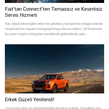
Fiat’tan Connect’ten Temassız ve Kesintisiz
Servis Hizmeti
Fiat, dijital teknolojileri etkin bir şekilde iş süreçlerine entegre ederek
müşterilerinin hayatını kolaylaştırmaya devam ediyor. 2018 yılından
bu yana müşteri ihtiyaçları paralelinde geliştirilerek, pek...
Erkek Güzeli Yenilendi!
Isuzu’nun pick-up segmentindeki temsilcisi D-Max, “Hayallerin için