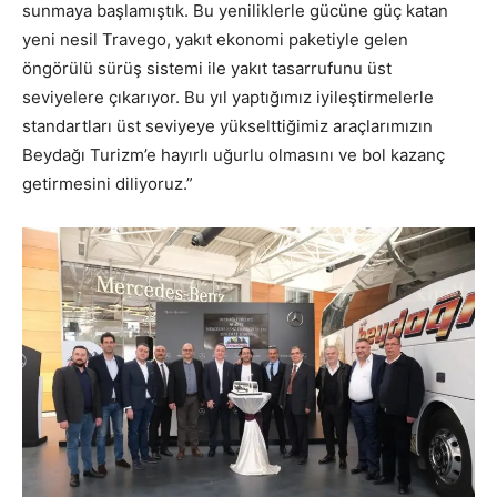
sunmaya başla
mıştık.
Bu
yenilik
lerle
gücüne güç katan
yeni nesil Travego, yakıt ekonomi paketiyle gelen
öngörülü sürü
ş
sistemi ile yakıt tasarrufunu üst
seviyelere çıkarıyor.
Bu
yıl
y
ap
tığımız
iyile
ş
tirmelerle
standartları üst seviyeye yükseltti
ğ
imiz araçlarımızın
Beydağı
Turizm’e
hayırlı u
ğ
urlu olmasını ve bol kazanç
getirmesini diliyoruz.”