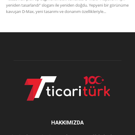
yeniden tasarlandı” sloganı ile yeniden doğdu. Yepyeni bir görünüme
kavuşan D-Max, yeni tasarımı ve donanım özellikleriyle...
HAKKIMIZDA