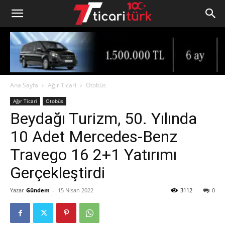
Ana Sayfa
Ağır Ticari
Otobüs
Ağır Ticari
Otobüs
Beydağı Turizm, 50. Yılında
10 Adet Mercedes-Benz
Travego 16 2+1 Yatırımı
Gerçekleştirdi
Yazar
Gündem
-
15 Nisan 2022
3112
0