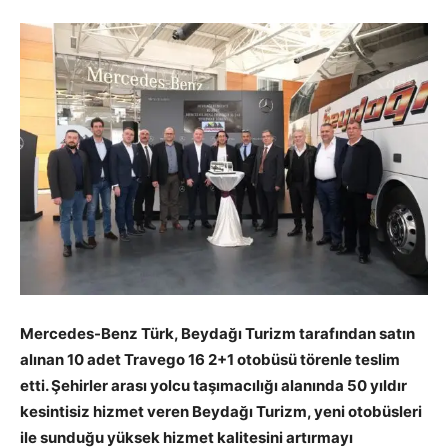
Mercedes-Benz Türk
,
Beydağı
Turizm
tarafından
satın
al
ınan
10
a
det Travego 16 2+1 otobüs
ü
törenle
teslim
etti
.
Ş
ehirler
arası yolcu ta
ş
ımacılı
ğ
ı alan
ında
50 yıldır
kesintisiz hizmet veren Beydağı Turizm
,
yeni otobüsleri
ile
sunduğu yüksek hizmet kalitesini
artırmayı