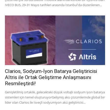
IVECO BUS, 29-31 Mayıs tarihleri arasında İstanbul'da düzenlenen...
Clarios, Sodyum-İyon Batarya Geliştiricisi
Altris ile Ortak Geliştirme Anlaşmasını
Resmileştirdi!
Genişletilmiş ortaklık, gelecekteki düşük voltajlı sodyum iyon batarya
sistemleri için temel oluşturuyorGelişmiş akü çözümlerinde global bir
lider olan Clarios ile İsveçli sodyumiyon akü geliştiricisi...