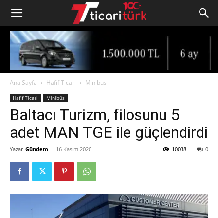
Ana Sayfa
Hafif Ticari
Minibüs
Hafif Ticari
Minibüs
Baltacı Turizm, filosunu 5
adet MAN TGE ile güçlendirdi
Yazar
Gündem
-
16 Kasım 2020
10038
0