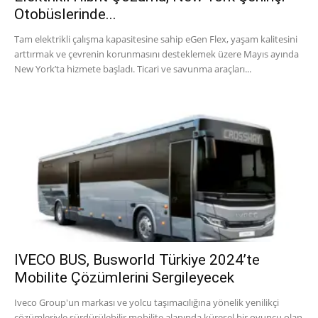
Otobüslerinde...
Tam elektrikli çalışma kapasitesine sahip eGen Flex, yaşam kalitesini
arttırmak ve çevrenin korunmasını desteklemek üzere Mayıs ayında
New York’ta hizmete başladı. Ticari ve savunma araçları...
IVECO BUS, Busworld Türkiye 2024’te
Mobilite Çözümlerini Sergileyecek
Iveco Group'un markası ve yolcu taşımacılığına yönelik yenilikçi
çözümleriyle sürdürülebilir mobilite alanında küresel bir oyuncu olan