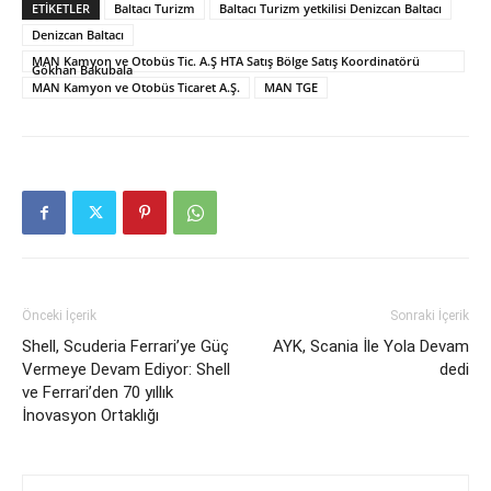
ETIKETLER
Baltacı Turizm
Baltacı Turizm yetkilisi Denizcan Baltacı
Denizcan Baltacı
MAN Kamyon ve Otobüs Tic. A.Ş HTA Satış Bölge Satış Koordinatörü
Gökhan Bakubala
MAN Kamyon ve Otobüs Ticaret A.Ş.
MAN TGE
Önceki İçerik
Sonraki İçerik
Shell, Scuderia Ferrari’ye Güç
AYK, Scania İle Yola Devam
Vermeye Devam Ediyor: Shell
dedi
ve Ferrari’den 70 yıllık
İnovasyon Ortaklığı