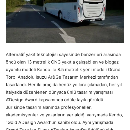
Alternatif yakıt teknolojisi sayesinde benzerleri arasında
öncü olan 13 metrelik CNG yakıtla çalışabilen ve biogaz
uyumlu modeli Kendo ile 8.5 metrelik yeni modeli Grand
Toro, Anadolu Isuzu Ar&Ge Tasarım Merkezi tarafından
tasarlandı. Her iki araç da henüz yollara çıkmadan, her yıl
İtalya’da düzenlenen dünyaca ünlü tasarım yarışması
A’Design Award kapsamında ödüle layık görüldü.
Jürisinde tasarım alanında profesyoneller,
akademisyenler ve yazarların yer aldığı yarışmada Kendo,
“Gold A’Design Award”un sahibi oldu. Aynı yarışmada
Grand Toro ise Silver A’Design Award’ın ödülünü aldı.