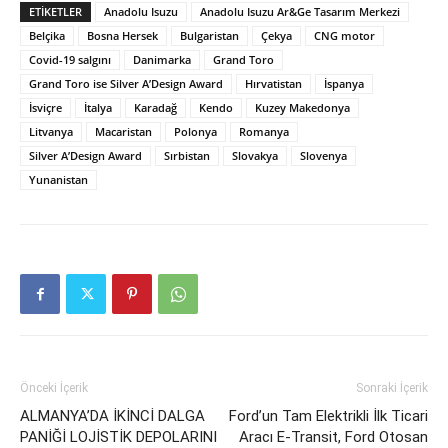
ETIKETLER
Anadolu Isuzu
Anadolu Isuzu Ar&Ge Tasarım Merkezi
Belçika
Bosna Hersek
Bulgaristan
Çekya
CNG motor
Covid-19 salgını
Danimarka
Grand Toro
Grand Toro ise Silver A’Design Award
Hırvatistan
İspanya
İsviçre
İtalya
Karadağ
Kendo
Kuzey Makedonya
Litvanya
Macaristan
Polonya
Romanya
Silver A’Design Award
Sırbistan
Slovakya
Slovenya
Yunanistan
Önceki İçerik
Sonraki İçerik
ALMANYA’DA İKİNCİ DALGA
Ford’un Tam Elektrikli İlk Ticari
PANİĞİ LOJİSTİK DEPOLARINI
Aracı E-Transit, Ford Otosan