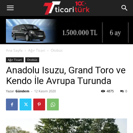
Ana Sayfa
Ağır Ticari
Otobüs
Ağır Ticari
Otobüs
Anadolu Isuzu, Grand Toro ve
Kendo İle Avrupa Turunda
Yazar
Gündem
-
12 Kasım 2020
4875
0