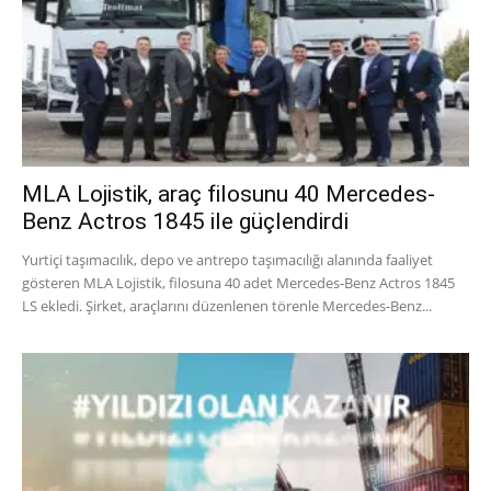
MLA Lojistik, araç filosunu 40 Mercedes-
Benz Actros 1845 ile güçlendirdi
Yurtiçi taşımacılık, depo ve antrepo taşımacılığı alanında faaliyet
gösteren MLA Lojistik, filosuna 40 adet Mercedes-Benz Actros 1845
LS ekledi. Şirket, araçlarını düzenlenen törenle Mercedes-Benz...