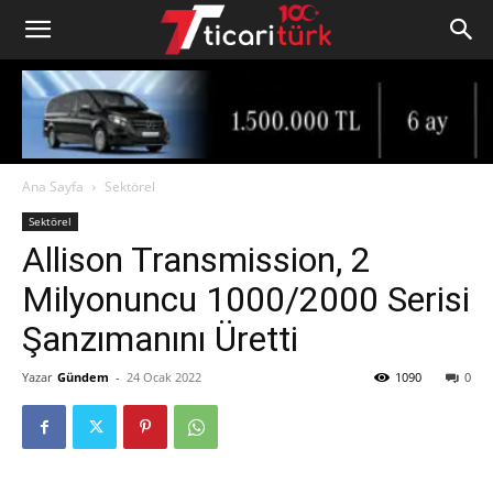
Ana Sayfa
Sektörel
Sektörel
Allison Transmission, 2
Milyonuncu 1000/2000 Serisi
Şanzımanını Üretti
Yazar
Gündem
-
24 Ocak 2022
1090
0