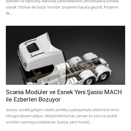
bilimleri ve teknoloji alanında yetkinliklerinin attırılmasına yönelik
olarak 'Otokar ile Güçlü Yarınlar' projesini hayata geçirdi. Projenin
ilk...
Scania Modüler ve Esnek Yeni Şasisi MACH
ile Ezberleri Bozuyor
Scania, sürekli gelişim odaklı yenilikçi yaklaşımıyla sektörüne öncü
olmaya devam ediyor. Müşterilerine her zaman en yeni ve pratik
ürünleri sunmaya odaklanan Scania, yeni model...