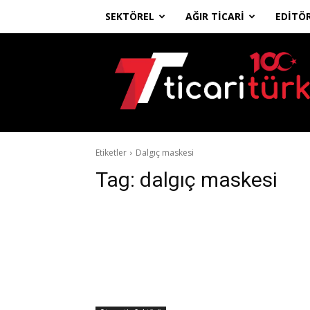
SEKTÖREL
AĞIR TICARI
EDITÖ
Ticari
Türk
Etiketler
Dalgıç maskesi
Tag:
dalgıç maskesi