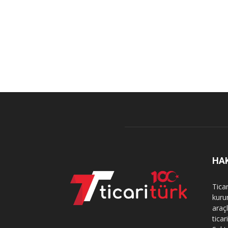
HA
Tica
kurum
araçl
ticar