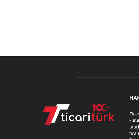
HA
Tica
kurum
araçl
ticar