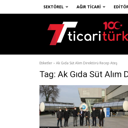
SEKTÖREL
AĞIR TICARI
EDITÖ
Ticari
Türk
Etiketler
Ak Gıda Süt Alım Direktörü Recep Ateş
Tag:
Ak Gıda Süt Alım 