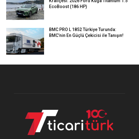
Kraliçesi: 2026 Ford Kuga Titanium 1.5
EcoBoost (186 HP)
BMC PRO L 1852 Türkiye Turunda:
BMC’nin En Güçlü Çekicisi ile Tanışın!